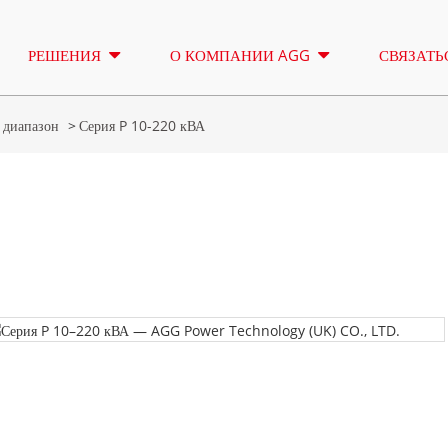
РЕШЕНИЯ
О КОМПАНИИ AGG
СВЯЗАТЬ
 диапазон
Серия P 10-220 кВА
ОСВЕТИТЕЛЬНАЯ
АРЕНДА
БАШНЯ
СЕРИЯ А 16,5-150 КВА
СЕРИЯ А 1
КОНТРОЛЬ
СЕРИЯ CU 33-300 КВА
СЕРИЯ CU 
СЕРИЯ P 10-220 КВА
СЕРИЯ P 2
СЕРИЯ DE 22-250 КВА
СЕРИЯ S 2
Серия А 16,5-150 кВА
Серия А 165-388 кВА
K SEREIS 7-49 КВА
СЕРИЯ DE 
Серия CU 33-300 кВА
Серия CU 275-850 кВА
СЕРИЯ V 94-285 КВА
СЕРИЯ H 1