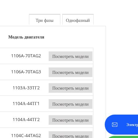
50-800 КВА
Серия М 1100-4000 кВА
Три фазы
Однофазный
Серия MS 715-2500 кВА
Модель двигателя
1106A-70TAG2
Посмотреть модели
1106A-70TAG3
Посмотреть модели
1103А-33ТГ2
Посмотреть модели
1104А-44ТГ1
Посмотреть модели
1104А-44ТГ2
Посмотреть модели
Элект
1104C-44TAG2
Посмотреть модели