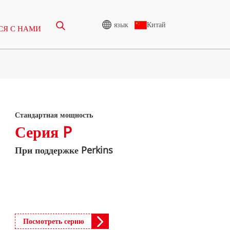
язык
Китай
СЯ С НАМИ
ГЕНЕРАТОР ВЫСОКОГО
НАПРЯЖЕНИЯ
Стандартная мощность
65-388 КВА
СЕРИЯ CU 825-3438 КВА
Серия P
275-850 КВА
СЕРИЯ P 825-1880 КВА
При поддержке Perkins
50-1100 КВА
СЕРИЯ М 1100-4000 КВА
75-880 КВА
СЕРИЯ MS 715-2500 КВА
Серия CU 825-3438 кВА
250-825 КВА
Серия P 825-1880 кВА
65-935 КВА
Посмотреть серию