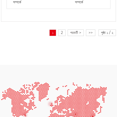
সম্পর্কে
সম্পর্কে
১
2
পরবর্তী >
>>
পৃষ্ঠা ১ / ২