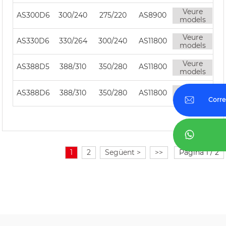
Veure
AS300D6
300/240
275/220
AS8900
models
Veure
AS330D6
330/264
300/240
AS11800
models
Veure
AS388D5
388/310
350/280
AS11800
models
Veure
AS388D6
388/310
350/280
AS11800
models
Corre
1
2
Següent >
>>
Pàgina 1 / 2