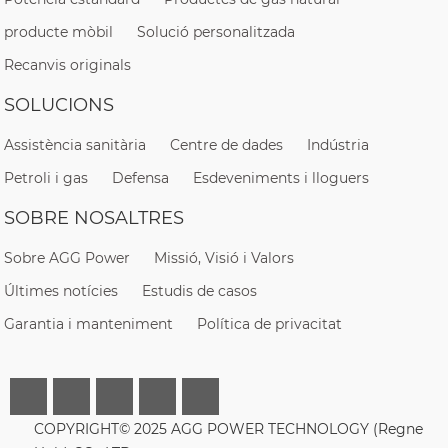
producte mòbil
Solució personalitzada
Recanvis originals
SOLUCIONS
Assistència sanitària
Centre de dades
Indústria
Petroli i gas
Defensa
Esdeveniments i lloguers
SOBRE NOSALTRES
Sobre AGG Power
Missió, Visió i Valors
Últimes notícies
Estudis de casos
Garantia i manteniment
Política de privacitat
COPYRIGHT© 2025 AGG POWER TECHNOLOGY (Regne