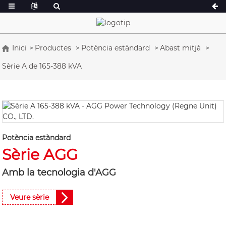
Inici
Productes
Potència estàndard
Abast mitjà
Sèrie A de 165-388 kVA
Sèrie A 16,5-150 kVA
Sèrie A de 165-
Sèrie CU 33-300 kVA
Sèrie CU 275-8
Sèrie P 10-220 kVA
Sèrie P 250-110
Sèrie DE 22-250 kVA
Sèrie S 275-880
Sèrie K de 7 a 49 kVA
Sèrie DE 250-8
Potència estàndard
Sèrie AGG
Sèrie V 94-285 kVA
Sèrie V 350-800
Sèrie D 165-935
Amb la tecnologia d'AGG
Veure sèrie