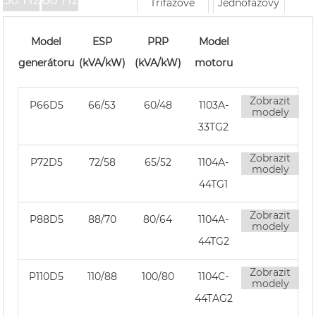
50 Hz
60 Hz
Třífázové
Jednofázový
Model
ESP
PRP
Model
generátoru
(kVA/kW)
(kVA/kW)
motoru
Zobrazit
P66D5
66/53
60/48
1103A-
modely
33TG2
Zobrazit
P72D5
72/58
65/52
1104A-
modely
44TG1
Zobrazit
P88D5
88/70
80/64
1104A-
modely
44TG2
Zobrazit
P110D5
110/88
100/80
1104C-
modely
44TAG2