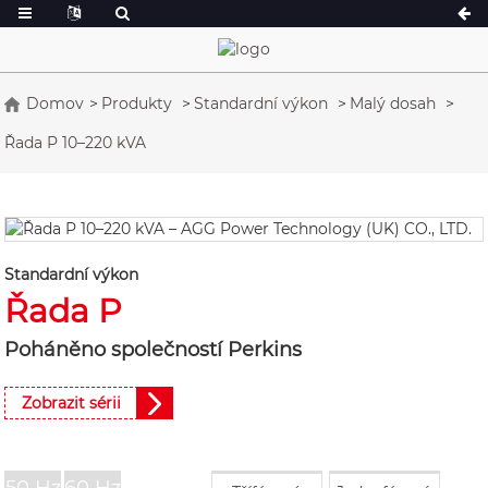
Domov
Produkty
Standardní výkon
Malý dosah
Řada P 10–220 kVA
Řada A 16,5–150 kVA
Řada A 165–388
Řada CU 33–300 kVA
Řada CU 275–85
Řada P 10–220 kVA
Řada P 250–110
Řada DE 22–250 kVA
Řada S 275–880
Standardní výkon
K-Series 7–49 kVA
Řada DE 250–82
Řada P
Řada V 94–285 kVA
Řada V 350–800
Poháněno společností Perkins
Řada D 165–935
Zobrazit sérii