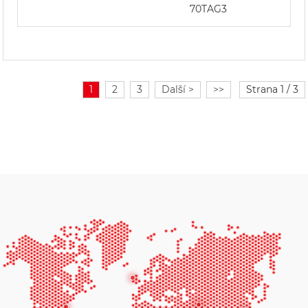
70TAG3
1
2
3
Další >
>>
Strana 1 / 3