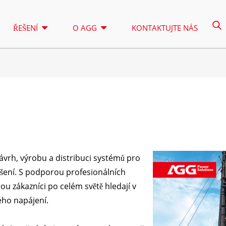
ŘEŠENÍ
O AGG
KONTAKTUJTE NÁS
OSVĚTLOVACÍ VĚŽ
PRONÁJE
ŘADA A 16,5–150 KVA
ŘADA A 1
ŘÍZENÍ
ŘADA CU 33–300 KVA
ŘADA CU 
vrh, výrobu a distribuci systémů pro
ŘADA P 10–220 KVA
ŘADA P 2
ešení. S podporou profesionálních
ŘADA DE 22–250 KVA
ŘADA S 2
u zákazníci po celém světě hledají v
K-SERIES 7–49 KVA
ŘADA DE 
ého napájení.
ŘADA V 94–285 KVA
ŘADA H 1