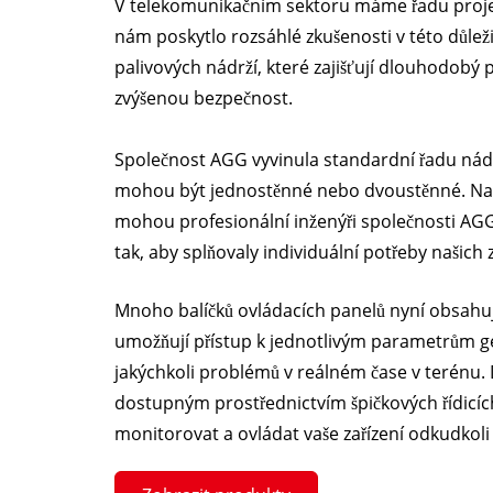
V telekomunikačním sektoru máme řadu projek
nám poskytlo rozsáhlé zkušenosti v této důleži
palivových nádrží, které zajišťují dlouhodobý 
zvýšenou bezpečnost.
Společnost AGG vyvinula standardní řadu nádrž
mohou být jednostěnné nebo dvoustěnné. Na z
mohou profesionální inženýři společnosti AG
tak, aby splňovaly individuální potřeby našich 
Mnoho balíčků ovládacích panelů nyní obsahuje
umožňují přístup k jednotlivým parametrům g
jakýchkoli problémů v reálném čase v terénu.
dostupným prostřednictvím špičkových řídic
monitorovat a ovládat vaše zařízení odkudkoli 