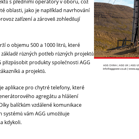
tů s předními operátory v oboru, což
ŘADA V 3
té oblasti, jako je například navrhování
provoz zařízení a zároveň zohledňují
í o objemu 500 a 1000 litrů, které
ákladě různých potřeb různých projektů
G přizpůsobit produkty společnosti AGG
zákazníků a projektů.
 aplikace pro chytré telefony, které
enerátorového agregátu a hlášení
 Díky balíčkům vzdálené komunikace
ích systémů vám AGG umožňuje
a kdykoli.