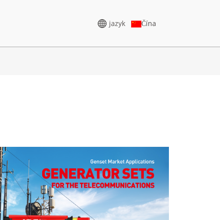
jazyk
Čína
M
GENERÁTOR VYSOKÉHO
NAPĚTÍ
65–388 KVA
ŘADA CU 825–3438 KVA
275–850 KVA
ŘADA P 825–1880 KVA
50–1100 KVA
ŘADA M 1100–4000 KVA
75–880 KVA
ŘADA MS 715–2500 KVA
250–825 KVA
65–935 KVA