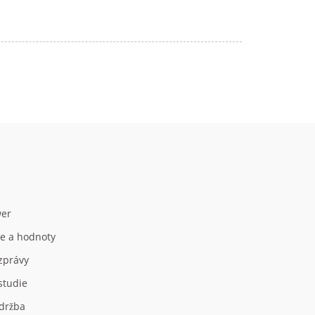
er
ze a hodnoty
 zprávy
studie
držba