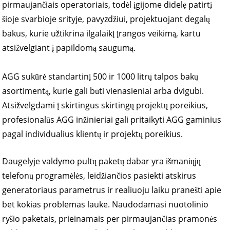
pirmaujančiais operatoriais, todėl įgijome didelę patirtį
šioje svarbioje srityje, pavyzdžiui, projektuojant degalų
bakus, kurie užtikrina ilgalaikį įrangos veikimą, kartu
atsižvelgiant į papildomą saugumą.
AGG sukūrė standartinį 500 ir 1000 litrų talpos bakų
asortimentą, kurie gali būti vienasieniai arba dvigubi.
Atsižvelgdami į skirtingus skirtingų projektų poreikius,
profesionalūs AGG inžinieriai gali pritaikyti AGG gaminius
pagal individualius klientų ir projektų poreikius.
Daugelyje valdymo pultų paketų dabar yra išmaniųjų
telefonų programėlės, leidžiančios pasiekti atskirus
generatoriaus parametrus ir realiuoju laiku pranešti apie
bet kokias problemas lauke. Naudodamasi nuotolinio
ryšio paketais, prieinamais per pirmaujančias pramonės