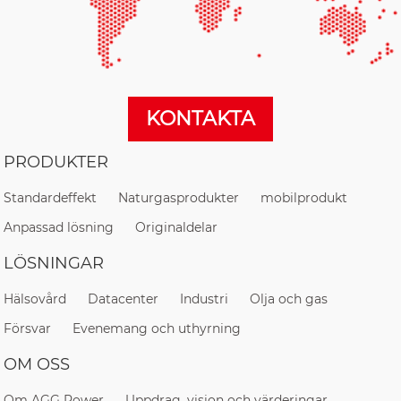
KONTAKTA
PRODUKTER
Standardeffekt
Naturgasprodukter
mobilprodukt
Anpassad lösning
Originaldelar
LÖSNINGAR
Hälsovård
Datacenter
Industri
Olja och gas
Försvar
Evenemang och uthyrning
OM OSS
Om AGG Power
Uppdrag, vision och värderingar