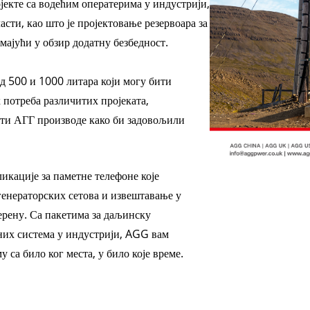
екте са водећим оператерима у индустрији,
V СЕРИЈА 350
асти, као што је пројектовање резервоара за
мајући у обзир додатну безбедност.
д 500 и 1000 литара који могу бити
 потреба различитих пројеката,
ти АГГ производе како би задовољили
.
икације за паметне телефоне које
генераторских сетова и извештавање у
ерену. Са пакетима за даљинску
их система у индустрији, AGG вам
 са било ког места, у било које време.