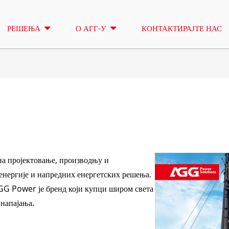
РЕШЕЊА
О АГГ-У
КОНТАКТИРАЈТЕ НАС
РАСВЕТНИ ТОРАЊ
ИЗНАЈМЉИВ
СЕРИЈА А 16,5-150 KVA
СЕРИЈА А 165
КОНТРОЛА
CU СЕРИЈА 33-300 KVA
CU СЕРИЈА 27
а пројектовање, производњу и
P СЕРИЈА 10-220 KVA
P СЕРИЈА 250
енергије и напредних енергетских решења.
DE СЕРИЈА 22-250 KVA
СЕРИЈА С 275
GG Power је бренд који купци широм света
К СЕРИЈА 7-49 KVA
DE СЕРИЈА 25
 напајања.
V СЕРИЈА 94-285 KVA
H СЕРИЈА 165