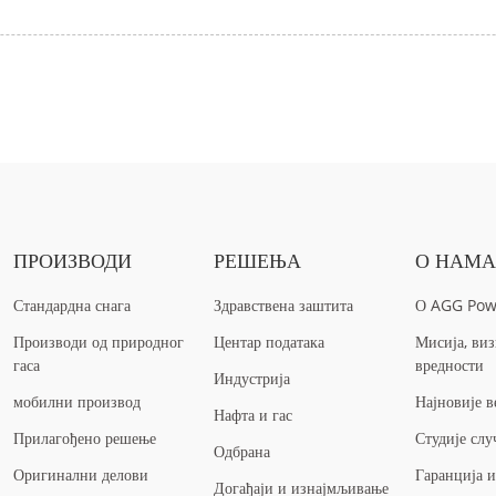
ПРОИЗВОДИ
РЕШЕЊА
О НАМ
Стандардна снага
Здравствена заштита
О AGG Pow
Производи од природног
Центар података
Мисија, виз
гаса
вредности
Индустрија
мобилни производ
Најновије в
Нафта и гас
Прилагођено решење
Студије слу
Одбрана
Оригинални делови
Гаранција 
Догађаји и изнајмљивање