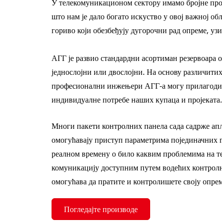
У телекомуникационом сектору имамо бројне прој
што нам је дало богато искуство у овој важној обл
гориво који обезбеђују дугорочни рад опреме, узи
АГГ је развио стандардни асортиман резервоара о
једнослојни или двослојни. На основу различитих
професионални инжењери АГГ-а могу прилагоди
индивидуалне потребе наших купаца и пројеката
Многи пакети контролних панела сада садрже апл
омогућавају приступ параметрима појединачних 
реалном времену о било каквим проблемима на т
комуникацију доступним путем водећих контролн
омогућава да пратите и контролишете своју опрему
Погледајте производе