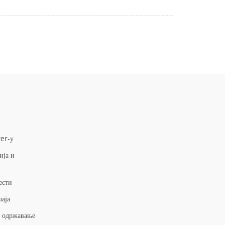
А
er-у
ија и
ести
чаја
и одржавање