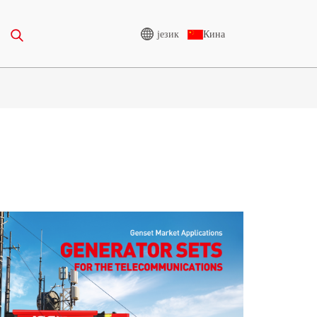
језик
Кина
АЊЕ
ГЕНЕРАТОР ВИСОКОГ
НАПОНА
-388KVA
CU СЕРИЈА 825-3438 KVA
5-850 KVA
P СЕРИЈА 825-1880 KVA
-1100 KVA
М СЕРИЈА 1100-4000 KVA
-880KVA
МС СЕРИЈА 715-2500 KVA
0-825 KVA
-935 KVA