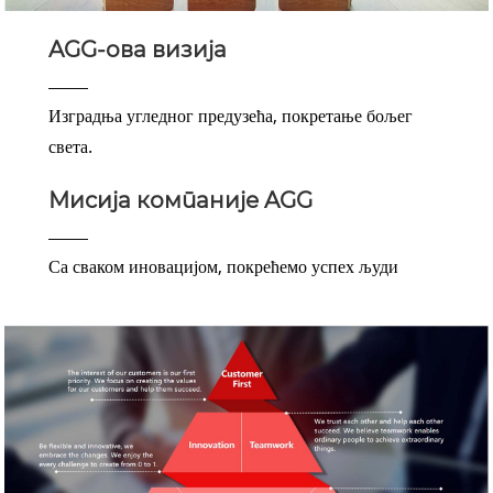
AGG-ова визија
Изградња угледног предузећа, покретање бољег
света.
Мисија компаније AGG
Са сваком иновацијом, покрећемо успех људи