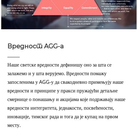
Вредност AGG-а
Наше светске вредности дефинишу оно за шта се
залажемо и у шта верујемо. Вредности помажу
запосленима у AGG-у да свакодневно примењују наше
вредности и принципе у пракси пружајући детаљне
смернице о понашању и акцијама које подржавају наше
вредности интегритета, једнакости, посвећености,
иновације, тимског рада и тога да је купац на првом
месту.