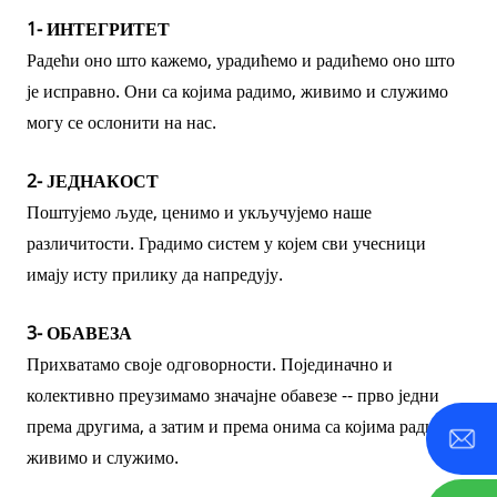
1- ИНТЕГРИТЕТ
Радећи оно што кажемо, урадићемо и радићемо оно што
је исправно. Они са којима радимо, живимо и служимо
могу се ослонити на нас.
2- ЈЕДНАКОСТ
Поштујемо људе, ценимо и укључујемо наше
различитости. Градимо систем у којем сви учесници
имају исту прилику да напредују.
3- ОБАВЕЗА
Прихватамо своје одговорности. Појединачно и
колективно преузимамо значајне обавезе -- прво једни
према другима, а затим и према онима са којима радимо,
живимо и служимо.