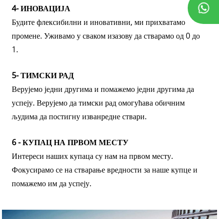
4- ИНОВАЦИЈА
Будите флексибилни и иновативни, ми прихватамо
промене. Уживамо у сваком изазову да стварамо од 0 до
1.
5- ТИМСКИ РАД
Верујемо једни другима и помажемо једни другима да
успеју. Верујемо да тимски рад омогућава обичним
људима да постигну изванредне ствари.
6 - КУПАЦ НА ПРВОМ МЕСТУ
Интереси наших купаца су нам на првом месту.
Фокусирамо се на стварање вредности за наше купце и
помажемо им да успеју.