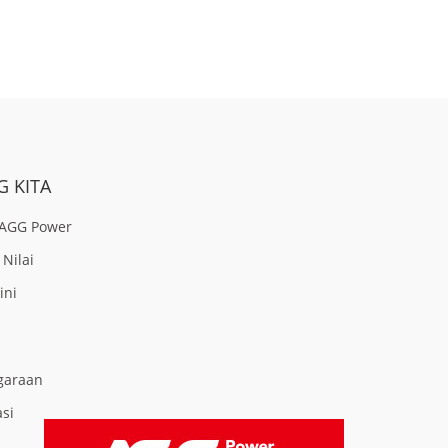
 KITA
AGG Power
 Nilai
ini
garaan
asi