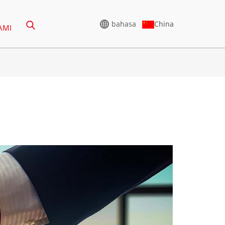
China
bahasa
AMI
PENJANA VOLTAN TINGGI
-388KVA
SIRI CU 825-3438 KVA
5-850 KVA
SIRI P 825-1880 KVA
-1100 KVA
SIRI M 1100-4000 KVA
-880KVA
SIRI MS 715-2500 KVA
0-825 KVA
-935 KVA