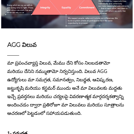
AGG విలువ
మా ప్రపంచవ్యాప్త విలువ, మేము దేని కోసం నిలబడతామో
మరియు దేనిని నమ్ముతామో నిర్వచిస్తుంది. విలువ AGG
ఉద్యోగులు మా సమగ్రత, సమానత్వం, నిబద్ధత, ఆవిష్కరణ,
జట్టుకృషి మరియు కస్టమర్ ముందు అనే మా విలువలకు మద్దతు
ఇచ్చే ప్రవర్తనలు మరియు చర్యలపై వివరణాత్మక మార్గదర్శకత్వాన్ని
అందించడం ద్వారా ప్రతిరోజూ మా విలువలు మరియు సూత్రాలను
ఆచరణలో పెట్టడంలో సహాయపడుతుంది.
1- సమగ్రత