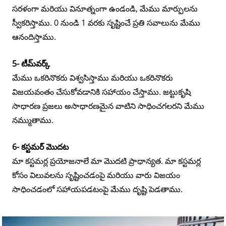
సరళంగా మరియు వినూత్నంగా ఉండండి, మేము మార్పులను
స్వీకరిస్తాము. 0 నుండి 1 వరకు సృష్టించే ప్రతి సవాలును మేము
ఆనందిస్తాము.
5- టీమ్‌వర్క్
మేము ఒకరినొకరు విశ్వసిస్తాము మరియు ఒకరినొకరు
విజయవంతం చేసుకోవడానికి సహాయం చేస్తాము. జట్టుకృషి
సాధారణ ప్రజలు అసాధారణమైన వాటిని సాధించగలరని మేము
నమ్ముతాము.
6- కస్టమర్ మొదట
మా కస్టమర్ల ప్రయోజనాలే మా మొదటి ప్రాధాన్యత. మా కస్టమర్ల
కోసం విలువలను సృష్టించడంపై మరియు వారు విజయం
సాధించడంలో సహాయపడటంపై మేము దృష్టి పెడతాము.