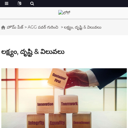
హొమ్ పేజ్
AGG పవర్ గురించి
లక్ష్యం, దృష్టి & విలువలు
లక్ష్యం, దృష్టి & విలువలు