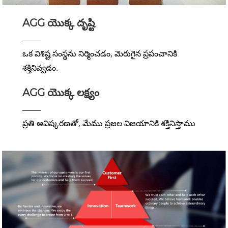
AGG యొక్క దృష్టి
ఒక విశిష్ట సంస్థను నిర్మించడం, మెరుగైన ప్రపంచానికి
శక్తినివ్వడం.
AGG యొక్క లక్ష్యం
ప్రతి ఆవిష్కరణతో, మేము ప్రజల విజయానికి శక్తినిస్తాము