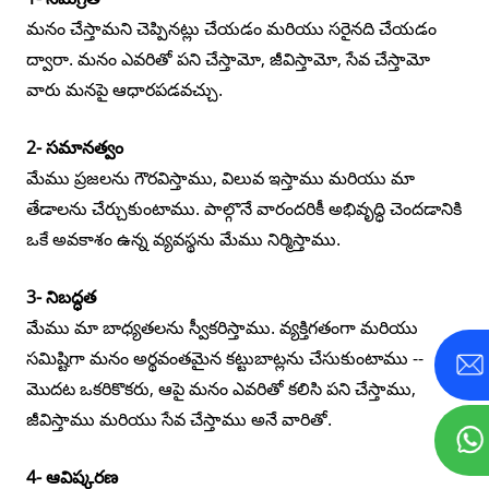
మనం చేస్తామని చెప్పినట్లు చేయడం మరియు సరైనది చేయడం
ద్వారా. మనం ఎవరితో పని చేస్తామో, జీవిస్తామో, సేవ చేస్తామో
వారు మనపై ఆధారపడవచ్చు.
2- సమానత్వం
మేము ప్రజలను గౌరవిస్తాము, విలువ ఇస్తాము మరియు మా
తేడాలను చేర్చుకుంటాము. పాల్గొనే వారందరికీ అభివృద్ధి చెందడానికి
ఒకే అవకాశం ఉన్న వ్యవస్థను మేము నిర్మిస్తాము.
3- నిబద్ధత
మేము మా బాధ్యతలను స్వీకరిస్తాము. వ్యక్తిగతంగా మరియు
సమిష్టిగా మనం అర్థవంతమైన కట్టుబాట్లను చేసుకుంటాము --
మొదట ఒకరికొకరు, ఆపై మనం ఎవరితో కలిసి పని చేస్తాము,
జీవిస్తాము మరియు సేవ చేస్తాము అనే వారితో.
4- ఆవిష్కరణ