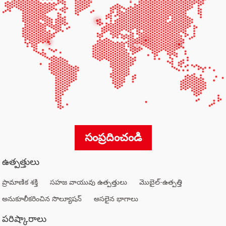
సంప్రదించండి
ఉత్పత్తులు
ప్రామాణిక శక్తి
సహజ వాయువు ఉత్పత్తులు
మొబైల్-ఉత్పత్తి
అనుకూలీకరించిన సొల్యూషన్
అసలైన భాగాలు
పరిష్కారాలు