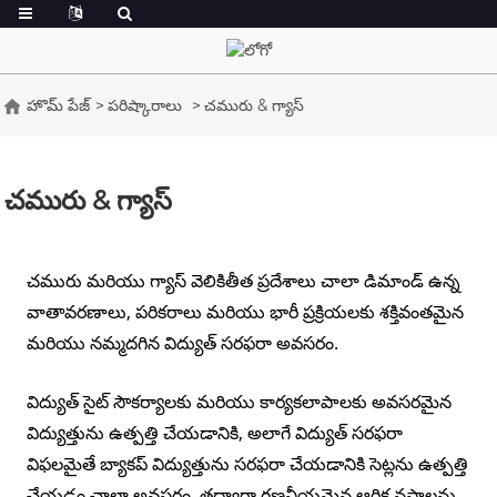
హొమ్ పేజ్
పరిష్కారాలు
చమురు & గ్యాస్
చమురు & గ్యాస్
చమురు మరియు గ్యాస్ వెలికితీత ప్రదేశాలు చాలా డిమాండ్ ఉన్న
వాతావరణాలు, పరికరాలు మరియు భారీ ప్రక్రియలకు శక్తివంతమైన
మరియు నమ్మదగిన విద్యుత్ సరఫరా అవసరం.
విద్యుత్ సైట్ సౌకర్యాలకు మరియు కార్యకలాపాలకు అవసరమైన
విద్యుత్తును ఉత్పత్తి చేయడానికి, అలాగే విద్యుత్ సరఫరా
విఫలమైతే బ్యాకప్ విద్యుత్తును సరఫరా చేయడానికి సెట్లను ఉత్పత్తి
చేయడం చాలా అవసరం, తద్వారా గణనీయమైన ఆర్థిక నష్టాలను