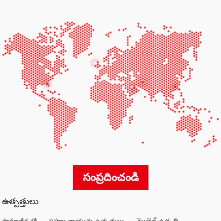
సంప్రదించండి
ఉత్పత్తులు