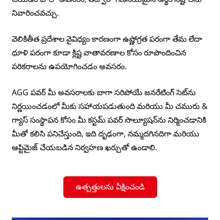
నివారించవచ్చు.
వెలికితీత ప్రదేశాల వైవిధ్యం కారణంగా ఉష్ణోగ్రత పరంగా తేమ లేదా
ధూళి పరంగా కూడా క్లిష్ట వాతావరణాల కోసం రూపొందించిన
పరికరాలను ఉపయోగించడం అవసరం.
AGG పవర్ మీ అవసరాలకు బాగా సరిపోయే జనరేటింగ్ సెట్‌ను
నిర్ణయించడంలో మీకు సహాయపడుతుంది మరియు మీ చమురు &
గ్యాస్ సంస్థాపన కోసం మీ కస్టమ్ పవర్ సొల్యూషన్‌ను నిర్మించడానికి
మీతో కలిసి పనిచేస్తుంది, ఇది దృఢంగా, నమ్మదగినదిగా మరియు
ఆప్టిమైజ్ చేయబడిన నిర్వహణ ఖర్చుతో ఉండాలి.
ఉత్పత్తులను వీక్షించండి