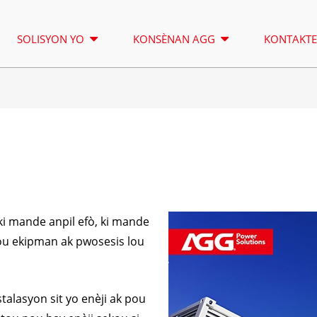
SOLISYON YO
KONSÈNAN AGG
KONTAKT
GWO KAY WON EKLERAJ
LOKASYON
SERI YON 16.5-150 KVA
YON SERI 1
KONTWÒL
SERI CU 33-300 KVA
SERI CU 275
ki mande anpil efò, ki mande
SERI P 10-220 KVA
SERI P 250-
pou ekipman ak pwosesis lou
SERI DE 22-250 KVA
SERI S 275-
SERI K 7-49 KVA
SERI DE 250
alasyon sit yo enèji ak pou
SERI V 94-285 KVA
SERI H 165-