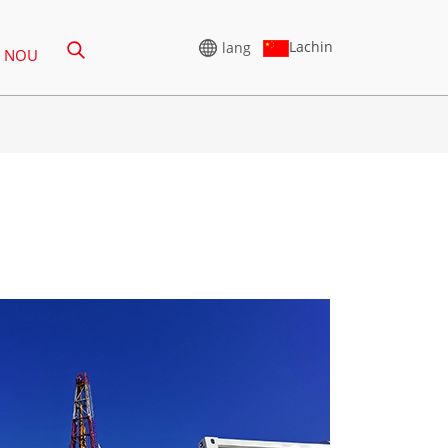
Lachin
lang
E NOU
JENERATÈ VÒLTAJ
SEGONDÈ
65-388KVA
SERI CU 825-3438 KVA
-850 KVA
SERI P 825-1880 KVA
1100 KVA
SERI M 1100-4000 KVA
880KVA
SERI MS 715-2500 KVA
-825 KVA
935 KVA