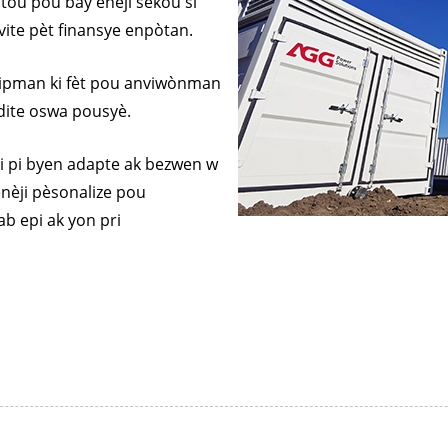
tou pou bay enèji sekou si
SERI V 350-
vite pèt finansye enpòtan.
 ekipman ki fèt pou anviwònman
idite oswa pousyè.
 pi byen adapte ak bezwen w
enèji pèsonalize pou
yab epi ak yon pri