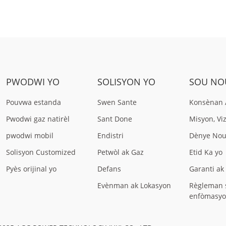
PWODWI YO
SOLISYON YO
SOU NO
Pouvwa estanda
Swen Sante
Konsènan 
Pwodwi gaz natirèl
Sant Done
Misyon, Vi
pwodwi mobil
Endistri
Dènye Nou
Solisyon Customized
Petwòl ak Gaz
Etid Ka yo
Pyès orijinal yo
Defans
Garanti ak
Evènman ak Lokasyon
Règleman 
enfòmasyo