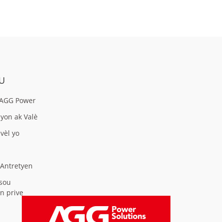
U
AGG Power
zyon ak Valè
vèl yo
 Antretyen
sou
n prive