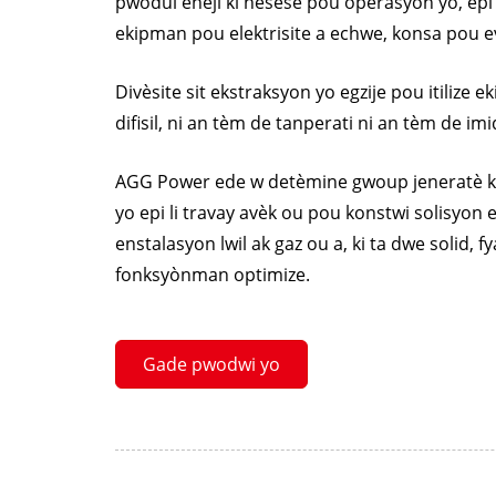
pwodui enèji ki nesesè pou operasyon yo, epi 
ekipman pou elektrisite a echwe, konsa pou e
Divèsite sit ekstraksyon yo egzije pou itilize
difisil, ni an tèm de tanperati ni an tèm de im
AGG Power ede w detèmine gwoup jeneratè ki
yo epi li travay avèk ou pou konstwi solisyon 
enstalasyon lwil ak gaz ou a, ki ta dwe solid, f
fonksyònman optimize.
Gade pwodwi yo