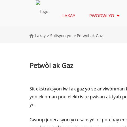
LAKAY
PWODWI YO
Lakay
Solisyon yo
Petwòl ak Gaz
Petwòl ak Gaz
Sit ekstraksyon lwil ak gaz yo se anviwònman 
yon ekipman pou elektrisite pwisan ak fyab 
yo.
Gwoup jenerasyon yo esansyèl ni pou bay enst