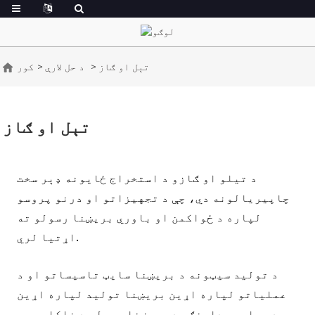
تېل او ګاز
د حل لارې
کور
تېل او ګاز
د تیلو او ګازو د استخراج ځایونه ډېر سخت
چاپیریالونه دي، چې د تجهیزاتو او درنو پروسو
لپاره د ځواکمن او باوري بریښنا رسولو ته
اړتیا لري.
د تولید سیټونه د بریښنا سایټ تاسیساتو او د
عملیاتو لپاره اړین بریښنا تولید لپاره اړین
دي، او همدارنګه د بریښنا رسولو د ناکامۍ په