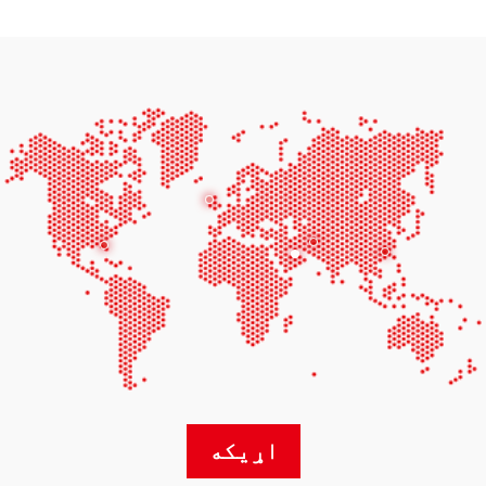
اړیکه