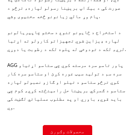
صورت کې د بیک اپ بریښنا رسولو لپاره، ترڅو د
پام وړ مالي زیانونو څخه مخنیوی وشي.
د استخراج د ځایونو تنوع د سختو چاپیریالونو
لپاره ډیزاین شوي تجهیزاتو کارولو ته اړتیا
لري، لکه د تودوخې له پلوه لکه د رطوبت یا دوړې.
AGG پاور تاسو سره مرسته کوي چې ستاسو اړتیاو
سره سم د تولید سیټ غوره کړئ او ستاسو سره کار
کوي ترڅو ستاسو د تیلو او ګازو نصبولو لپاره
ستاسو د ګمرکي بریښنا حل رامینځته کړي، کوم چې
باید قوي، باوري او په مطلوب عملیاتي لګښت کې
وي.
محصولات وګورئ