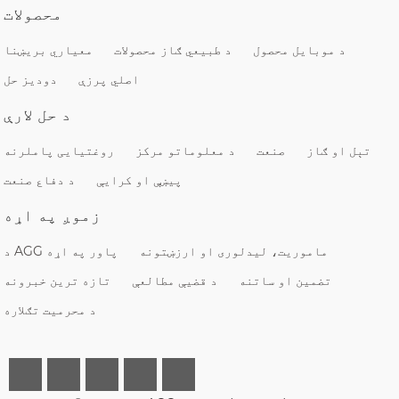
محصولات
د موبایل محصول
د طبیعي ګاز محصولات
معیاري بریښنا
اصلي پرزې
دودیز حل
د حل لارې
تېل او ګاز
صنعت
د معلوماتو مرکز
روغتیایی پاملرنه
پیښې او کرایې
د دفاع صنعت
زموږ په اړه
ماموریت، لیدلوری او ارزښتونه
د AGG پاور په اړه
تضمین او ساتنه
د قضیې مطالعې
تازه ترین خبرونه
د محرمیت تګلاره