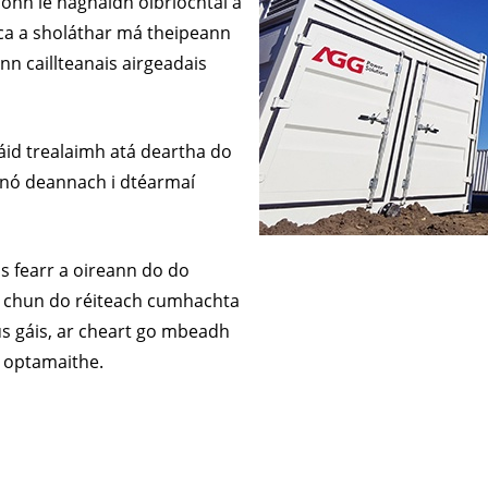
onn le haghaidh oibríochtaí a
SRAITH V 35
ca a sholáthar má theipeann
nn caillteanais airgeadais
áid trealaimh atá deartha do
 nó deannach i dtéarmaí
s fearr a oireann do do
at chun do réiteach cumhachta
us gáis, ar cheart go mbeadh
n optamaithe.