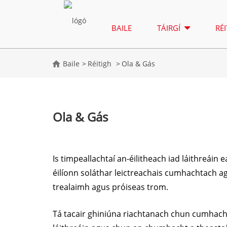
BAILE
TÁIRGÍ
RÉ
Baile
Réitigh
Ola & Gás
Ola & Gás
Is timpeallachtaí an-éilitheach iad láithreáin 
éilíonn soláthar leictreachais cumhachtach a
trealaimh agus próiseas trom.
Tá tacair ghiniúna riachtanach chun cumhach