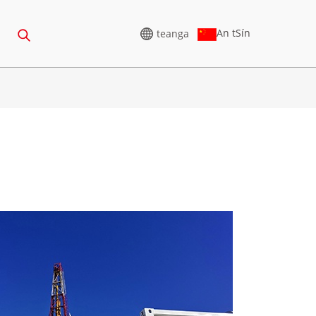
An tSín
teanga
GINEADÓIR ARDVOLTAIS
5-388KVA
SRAITH CU 825-3438 KVA
75-850 KVA
SRAITH P 825-1880 KVA
0-1100 KVA
SRAITH M 1100-4000 KVA
5-880KVA
SRAITH MS 715-2500 KVA
50-825 KVA
5-935 KVA