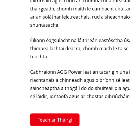
láithreáin agus chun an chumhacht a theastaí
tháirgeadh, chomh maith le cumhacht chúlta
ar an soláthar leictreachais, rud a sheachnaío
shuntasacha.
Éilíonn éagsúlacht na láithreán eastósctha ús
thimpeallachtaí deacra, chomh maith le taise
teochta.
Cabhraíonn AGG Power leat an tacar giniúna i
riachtanais a chinneadh agus oibríonn sé le
saincheaptha a thógáil do do shuiteáil ola ag
sé láidir, iontaofa agus ar chostas oibriúchái
Féach ar Tháirgí