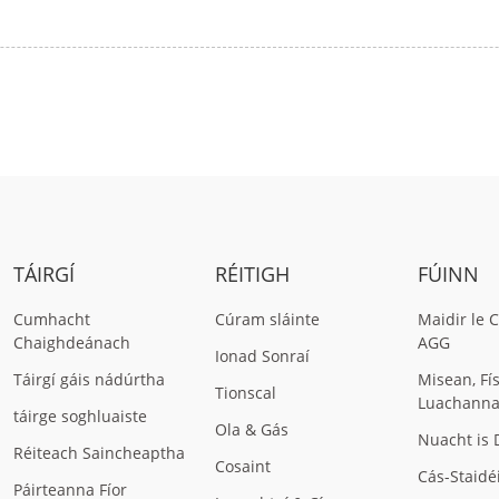
TÁIRGÍ
RÉITIGH
FÚINN
Cumhacht
Cúram sláinte
Maidir le
Chaighdeánach
AGG
Ionad Sonraí
Táirgí gáis nádúrtha
Misean, Fí
Tionscal
Luachann
táirge soghluaiste
Ola & Gás
Nuacht is 
Réiteach Saincheaptha
Cosaint
Cás-Staidé
Páirteanna Fíor