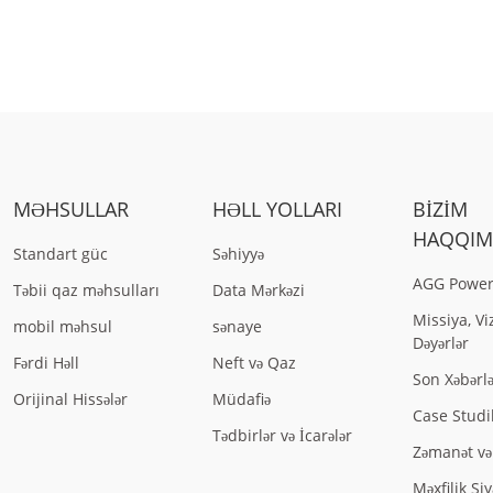
MƏHSULLAR
HƏLL YOLLARI
BIZIM
HAQQIM
Standart güc
Səhiyyə
AGG Power
Təbii qaz məhsulları
Data Mərkəzi
Missiya, Vi
mobil məhsul
sənaye
Dəyərlər
Fərdi Həll
Neft və Qaz
Son Xəbərl
Orijinal Hissələr
Müdafiə
Case Studil
Tədbirlər və İcarələr
Zəmanət v
Məxfilik Siy