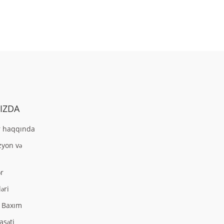
IZDA
 haqqında
zyon və
ər
əri
ə Baxım
asəti