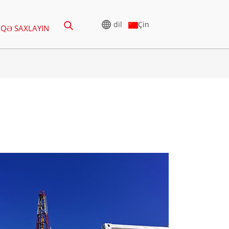
dil
Çin
AQƏ SAXLAYIN
R
YÜKSƏK GƏRGINLIKLI
GENERATOR
-388KVA
CU SERIYASI 825-3438 KVA
5-850 KVA
P SERIYASI 825-1880 KVA
1100 KVA
M SERIYASI 1100-4000 KVA
-880KVA
MS SERIYASI 715-2500 KVA
-825 KVA
935 KVA