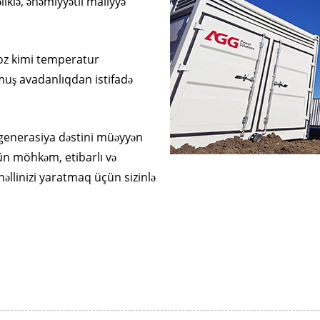
liklə, əhəmiyyətli maliyyə
V SERIYASI 350-
 toz kimi temperatur
muş avadanlıqdan istifadə
 generasiya dəstini müəyyən
ün möhkəm, etibarlı və
 həllinizi yaratmaq üçün sizinlə