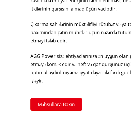
kəsildikdə ehtiyat enerjinin təmin edilməsi, belə
itkilərinin qarşısını almaq üçün vacibdir.
Çıxarma sahələrinin müxtəlifliyi rütubət və ya
baxımından çətin mühitlər üçün nəzərdə tutul
etməyi tələb edir.
AGG Power sizə ehtiyaclarınıza ən uyğun olan
etməyə kömək edir və neft və qaz qurğunuz üç
optimallaşdırılmış əməliyyat dəyəri ilə fərdi güc
işləyir.
Məhsullara Baxın