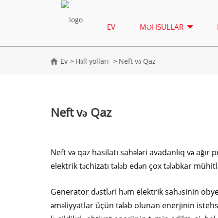
EV
MƏHSULLAR
Ev
Həll yolları
Neft və Qaz
Neft və Qaz
Neft və qaz hasilatı sahələri avadanlıq və ağır 
elektrik təchizatı tələb edən çox tələbkar mühitl
Generator dəstləri həm elektrik sahəsinin obye
əməliyyatlar üçün tələb olunan enerjinin istehsal