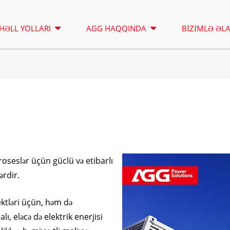
HƏLL YOLLARI
AGG HAQQINDA
BIZIMLƏ ƏL
İŞIQLANDIRMA QÜLLƏSI
İCARƏYƏ VERILI
A SERIYASI 16,5-150 KVA
A SERIYASI 165
NƏZARƏT
CU SERIYASI 33-300 KVA
CU SERIYASI 27
proseslər üçün güclü və etibarlı
P SERIYASI 10-220 KVA
P SERIYASI 250-
ərdir.
DE SERIYASI 22-250 KVA
S SERIYASI 275
K SEREIS 7-49 KVA
DE SERIYASI 250
ktləri üçün, həm də
ı, eləcə də elektrik enerjisi
V SERIYASI 94-285 KVA
H SERIYASI 165-