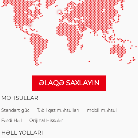
ƏLAQƏ SAXLAYIN
MƏHSULLAR
Standart güc
Təbii qaz məhsulları
mobil məhsul
Fərdi Həll
Orijinal Hissələr
HƏLL YOLLARI