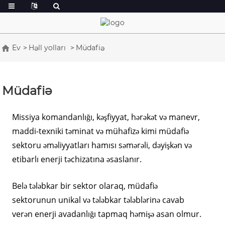
Ev
Həll yolları
Müdafiə
Müdafiə
Missiya komandanlığı, kəşfiyyat, hərəkət və manevr,
maddi-texniki təminat və mühafizə kimi müdafiə
sektoru əməliyyatları hamısı səmərəli, dəyişkən və
etibarlı enerji təchizatına əsaslanır.
Belə tələbkar bir sektor olaraq, müdafiə
sektorunun unikal və tələbkar tələblərinə cavab
verən enerji avadanlığı tapmaq həmişə asan olmur.