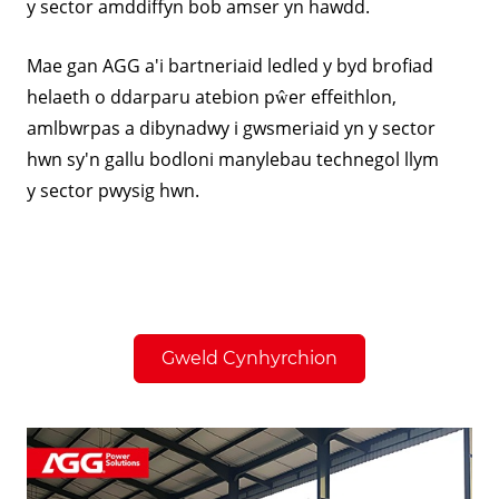
y sector amddiffyn bob amser yn hawdd.
Mae gan AGG a'i bartneriaid ledled y byd brofiad
helaeth o ddarparu atebion pŵer effeithlon,
amlbwrpas a dibynadwy i gwsmeriaid yn y sector
hwn sy'n gallu bodloni manylebau technegol llym
y sector pwysig hwn.
Gweld Cynhyrchion