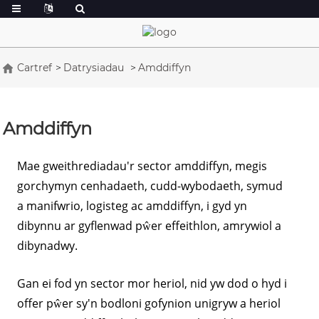
Cartref
Datrysiadau
Amddiffyn
Amddiffyn
Mae gweithrediadau'r sector amddiffyn, megis
gorchymyn cenhadaeth, cudd-wybodaeth, symud
a manifwrio, logisteg ac amddiffyn, i gyd yn
dibynnu ar gyflenwad pŵer effeithlon, amrywiol a
dibynadwy.
Gan ei fod yn sector mor heriol, nid yw dod o hyd i
offer pŵer sy'n bodloni gofynion unigryw a heriol