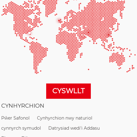
CYSWLLT
CYNHYRCHION
Pŵer Safonol
Cynhyrchion nwy naturiol
cynnyrch symudol
Datrysiad wedi'i Addasu