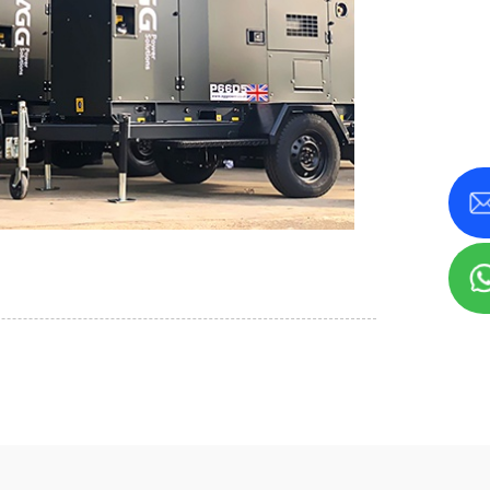
سری MS 715-2500 کیلوولت
سری KVA
آمپر
سری A