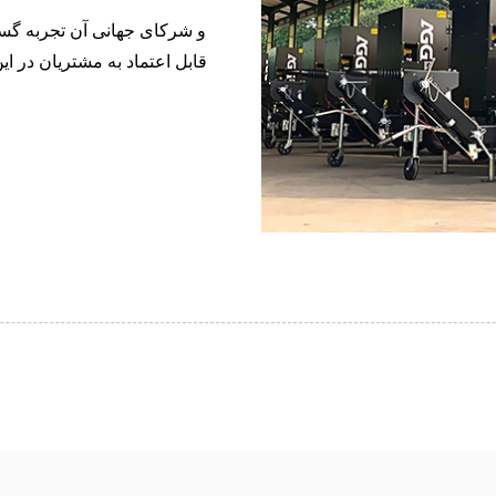
آمپر
DE 250-825 
سری K، ۷-۴۹ کیلوولت آمپر
H 165-935 KV
قابل اعتماد به مشتریان در ا
سری V 94-285 کیلوولت آمپر
سری V، ۳۵۰-۸۰۰ کیلوولت
آمپر