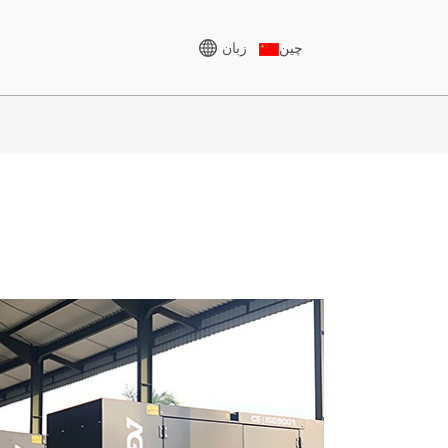
زبان
چین
ژنراتور ولتاژ بالا
سری CU 825-3438 کیلوولت
آمپر
سری P، ۸۲۵-۱۸۸۰ کیلوولت
سری KVA
آمپر
سری VA
سری M 1100-4000 کیلوولت
آمپر