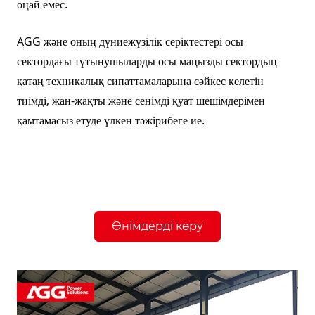
оңай емес.
AGG және оның дүниежүзілік серіктестері осы
сектордағы тұтынушыларды осы маңызды сектордың
қатаң техникалық сипаттамаларына сәйкес келетін
тиімді, жан-жақты және сенімді қуат шешімдерімен
қамтамасыз етуде үлкен тәжірибеге ие.
Өнімдерді көру