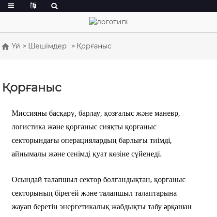
Үй
Шешімдер
Қорғаныс
Қорғаныс
Миссияны басқару, барлау, қозғалыс және маневр,
логистика және қорғаныс сияқты қорғаныс
секторындағы операциялардың барлығы тиімді,
айнымалы және сенімді қуат көзіне сүйенеді.
Осындай талапшыл сектор болғандықтан, қорғаныс
секторының бірегей және талапшыл талаптарына
жауап беретін энергетикалық жабдықты табу әрқашан