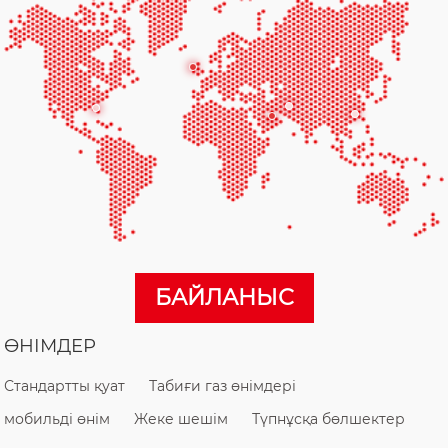
БАЙЛАНЫС
ӨНІМДЕР
Стандартты қуат
Табиғи газ өнімдері
мобильді өнім
Жеке шешім
Түпнұсқа бөлшектер