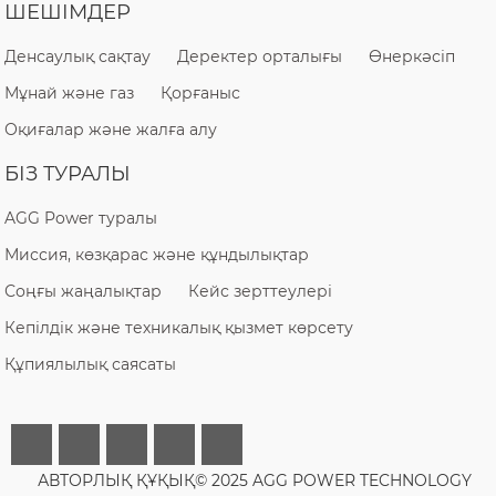
ШЕШІМДЕР
Денсаулық сақтау
Деректер орталығы
Өнеркәсіп
Мұнай және газ
Қорғаныс
Оқиғалар және жалға алу
БІЗ ТУРАЛЫ
AGG Power туралы
Миссия, көзқарас және құндылықтар
Соңғы жаңалықтар
Кейс зерттеулері
Кепілдік және техникалық қызмет көрсету
Құпиялылық саясаты
АВТОРЛЫҚ ҚҰҚЫҚ© 2025 AGG POWER TECHNOLOGY