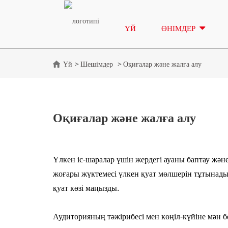
ҮЙ
ӨНІМДЕР
Үй
Шешімдер
Оқиғалар және жалға алу
Оқиғалар және жалға алу
Үлкен іс-шаралар үшін жердегі ауаны баптау және
жоғары жүктемесі үлкен қуат мөлшерін тұтынады,
қуат көзі маңызды.
Аудиторияның тәжірибесі мен көңіл-күйіне мән