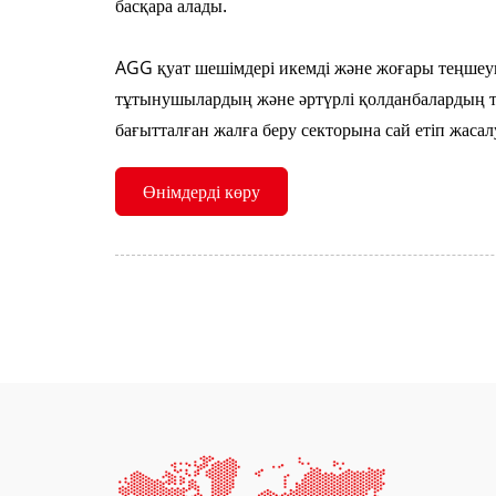
басқара алады.
AGG қуат шешімдері икемді және жоғары теңшеуг
тұтынушылардың және әртүрлі қолданбалардың т
бағытталған жалға беру секторына сай етіп жаса
Өнімдерді көру