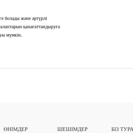
е болады және әртүрлі
алаптарын қанағаттандыруға
луы мүмкін.
ӨНІМДЕР
ШЕШІМДЕР
БІЗ ТУР