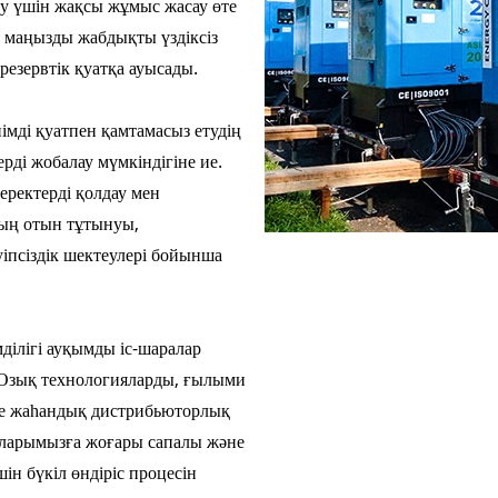
еру үшін жақсы жұмыс жасау өте
V СЕРИЯСЫ 
н маңызды жабдықты үздіксіз
резервтік қуатқа ауысады.
мді қуатпен қамтамасыз етудің
рді жобалау мүмкіндігіне ие.
еректерді қолдау мен
ың отын тұтынуы,
уіпсіздік шектеулері бойынша
мділігі ауқымды іс-шаралар
 Озық технологияларды, ғылыми
не жаһандық дистрибьюторлық
ыларымызға жоғары сапалы және
ін бүкіл өндіріс процесін