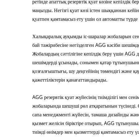
ретінде апаттық резервтік қуат көзіне кепілдік б
маңызды. Негізгі қуат көзі істен шыққаннан кейі
қуатпен қамтамасыз ету үшін ол автоматты түрде 
Халықаралық ауқымды іс-шаралар жобаларын сені
бай тәжірибесіне негізделген AGG кәсіби шешімде
Жобалардың сәттілігіне кепілдік беру үшін AGG д
шешімдерді ұсынады, сонымен қатар тұтынушын
қозғалғыштығы, шу деңгейінің төмендігі және қа
қажеттіліктерін қанағаттандырады.
AGG резервтік қуат жүйесінің тиімділігі мен сені
жобаларында шешуші рөл атқаратынын түсінеді.
сапа менеджменті жүйесін, тамаша дизайнды жә
қызмет желісін біріктіре отырып, AGG тұтынуш
тиімді өнімдер мен қызметтерді қамтамасыз ету үш