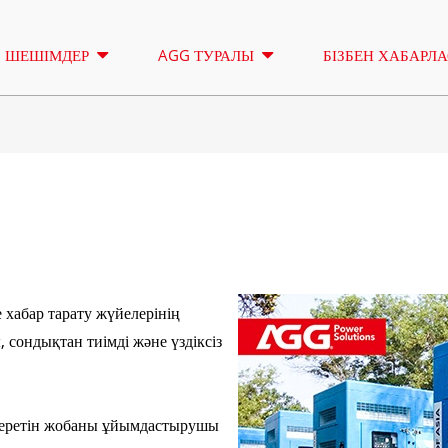
ШЕШІМДЕР
AGG ТУРАЛЫ
БІЗБЕН ХАБАРЛ
ЖАРЫҚТАНДЫРУ
ЖАЛҒА АЛ
МҰНАРАСЫ
A СЕРИЯСЫ 16,5-150 КВА
A СЕРИЯСЫ 
БАҚЫЛАУ
КО СЕРИЯСЫ 33-300 КВА
КО СЕРИЯС
 хабар тарату жүйелерінің
P СЕРИЯСЫ 10-220 КВА
P СЕРИЯСЫ 
 сондықтан тиімді және үздіксіз
DE СЕРИЯСЫ 22-250 КВА
S СЕРИЯСЫ
К СЕРЕЙС 7-49 КВА
DE СЕРИЯС
 беретін жобаны ұйымдастырушы
V СЕРИЯСЫ 94-285 КВА
H СЕРИЯСЫ