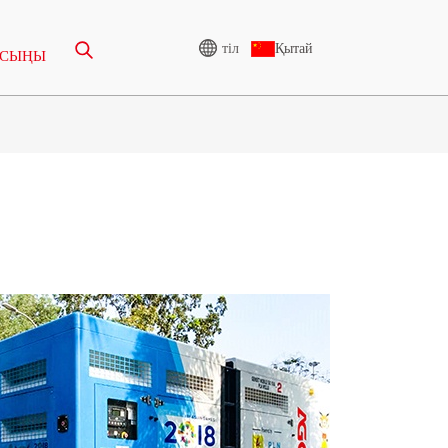
Қытай
тіл
АСЫҢЫ
У
ЖОҒАРЫ ВОЛЬТТЫ
ГЕНЕРАТОР
165-388 КВА
КО СЕРИЯСЫ 825-3438
КВА
Ы 275-850 КВА
P СЕРИЯСЫ 825-1880 КВА
250-1100 КВА
M СЕРИЯСЫ 1100-4000
 275-880КВА
КВА
Ы 250-825 КВА
MS СЕРИЯСЫ 715-2500
 165-935 КВА