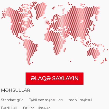
ƏLAQƏ SAXLAYIN
MƏHSULLAR
Standart güc
Təbii qaz məhsulları
mobil məhsul
Fərdi Həll
Orijinal Hissələr