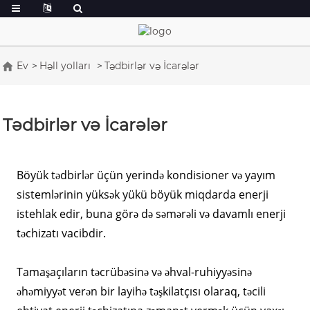
Ev
Həll yolları
Tədbirlər və İcarələr
Tədbirlər və İcarələr
Böyük tədbirlər üçün yerində kondisioner və yayım
sistemlərinin yüksək yükü böyük miqdarda enerji
istehlak edir, buna görə də səmərəli və davamlı enerji
təchizatı vacibdir.
Tamaşaçıların təcrübəsinə və əhval-ruhiyyəsinə
əhəmiyyət verən bir layihə təşkilatçısı olaraq, təcili