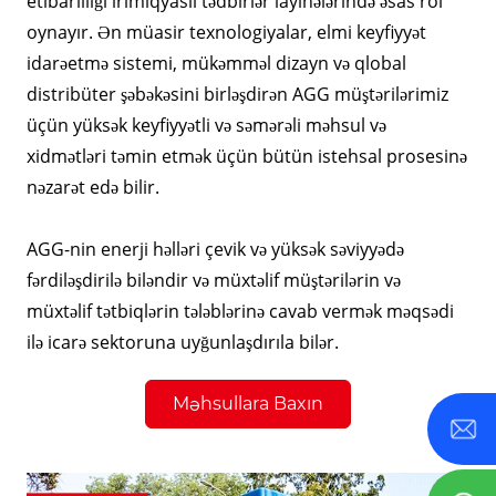
etibarlılığı irimiqyaslı tədbirlər layihələrində əsas rol
oynayır. Ən müasir texnologiyalar, elmi keyfiyyət
idarəetmə sistemi, mükəmməl dizayn və qlobal
distribüter şəbəkəsini birləşdirən AGG müştərilərimiz
üçün yüksək keyfiyyətli və səmərəli məhsul və
xidmətləri təmin etmək üçün bütün istehsal prosesinə
nəzarət edə bilir.
AGG-nin enerji həlləri çevik və yüksək səviyyədə
fərdiləşdirilə biləndir və müxtəlif müştərilərin və
müxtəlif tətbiqlərin tələblərinə cavab vermək məqsədi
ilə icarə sektoruna uyğunlaşdırıla bilər.
Məhsullara Baxın