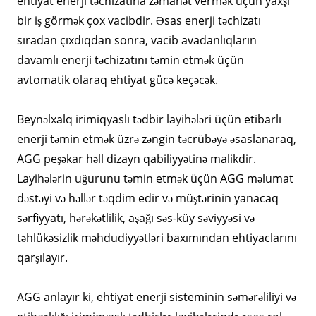
ehtiyat enerji təchizatına zəmanət vermək üçün yaxşı
bir iş görmək çox vacibdir. Əsas enerji təchizatı
sıradan çıxdıqdan sonra, vacib avadanlıqların
davamlı enerji təchizatını təmin etmək üçün
avtomatik olaraq ehtiyat gücə keçəcək.
Beynəlxalq irimiqyaslı tədbir layihələri üçün etibarlı
enerji təmin etmək üzrə zəngin təcrübəyə əsaslanaraq,
AGG peşəkar həll dizayn qabiliyyətinə malikdir.
Layihələrin uğurunu təmin etmək üçün AGG məlumat
dəstəyi və həllər təqdim edir və müştərinin yanacaq
sərfiyyatı, hərəkətlilik, aşağı səs-küy səviyyəsi və
təhlükəsizlik məhdudiyyətləri baxımından ehtiyaclarını
qarşılayır.
AGG anlayır ki, ehtiyat enerji sisteminin səmərəliliyi və