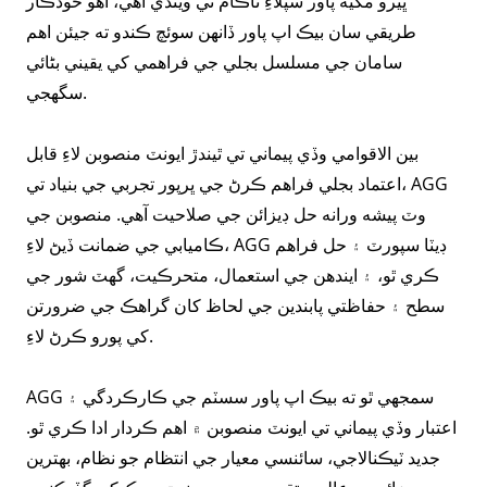
ڀيرو مکيه پاور سپلاءِ ناڪام ٿي ويندي آهي، اهو خودڪار
طريقي سان بيڪ اپ پاور ڏانهن سوئچ ڪندو ته جيئن اهم
سامان جي مسلسل بجلي جي فراهمي کي يقيني بڻائي
سگهجي.
بين الاقوامي وڏي پيماني تي ٿيندڙ ايونٽ منصوبن لاءِ قابل
اعتماد بجلي فراهم ڪرڻ جي ڀرپور تجربي جي بنياد تي، AGG
وٽ پيشه ورانه حل ڊيزائن جي صلاحيت آهي. منصوبن جي
ڪاميابي جي ضمانت ڏيڻ لاءِ، AGG ڊيٽا سپورٽ ۽ حل فراهم
ڪري ٿو، ۽ ايندھن جي استعمال، متحرڪيت، گهٽ شور جي
سطح ۽ حفاظتي پابندين جي لحاظ کان گراهڪ جي ضرورتن
کي پورو ڪرڻ لاءِ.
AGG سمجهي ٿو ته بيڪ اپ پاور سسٽم جي ڪارڪردگي ۽
اعتبار وڏي پيماني تي ايونٽ منصوبن ۾ اهم ڪردار ادا ڪري ٿو.
جديد ٽيڪنالاجي، سائنسي معيار جي انتظام جو نظام، بهترين