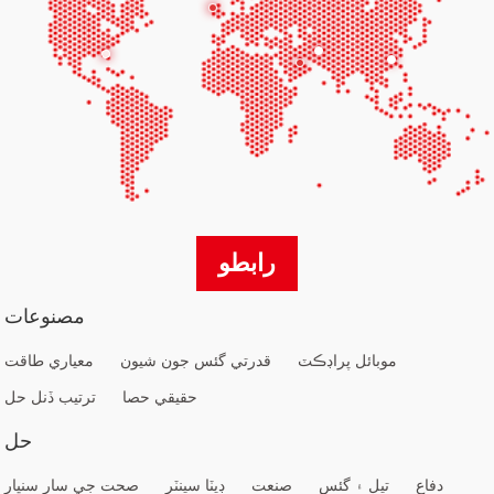
رابطو
مصنوعات
موبائل پراڊڪٽ
قدرتي گئس جون شيون
معياري طاقت
حقيقي حصا
ترتيب ڏنل حل
حل
دفاع
تيل ۽ گئس
صنعت
ڊيٽا سينٽر
صحت جي سار سنڀار