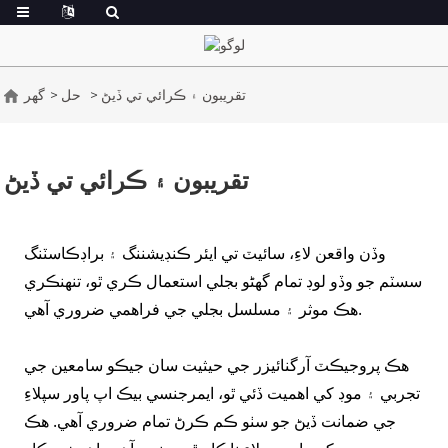
تقريبون ۽ ڪرائي تي ڏيڻ
حل
گھر
تقريبون ۽ ڪرائي تي ڏيڻ
وڏن واقعن لاءِ، سائيٽ تي ايئر ڪنڊيشننگ ۽ براڊڪاسٽنگ
سسٽم جو وڏو لوڊ تمام گهڻو بجلي استعمال ڪري ٿو، تنهنڪري
هڪ موثر ۽ مسلسل بجلي جي فراهمي ضروري آهي.
هڪ پروجيڪٽ آرگنائيزر جي حيثيت سان جيڪو سامعين جي
تجربي ۽ موڊ کي اهميت ڏئي ٿو، ايمرجنسي بيڪ اپ پاور سپلاءِ
جي ضمانت ڏيڻ جو سٺو ڪم ڪرڻ تمام ضروري آهي. هڪ