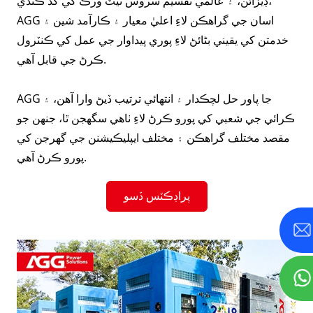
ڊيزائن، ۽ عالمي تقسيم سروس نيٽ ورڪ کي گڏ ڪندي،
AGG اسان جي گراهڪن لاءِ اعليٰ معيار ۽ ڪارآمد شين ۽
خدمتن کي يقيني بڻائڻ لاءِ پوري پيداوار جي عمل کي ڪنٽرول
ڪرڻ جي قابل آهي.
AGG جا پاور حل لچڪدار ۽ انتهائي ترتيب ڏيڻ وارا آهن، ۽
ڪرائي جي شعبي کي پورو ڪرڻ لاءِ ٺاهي سگھجن ٿا، جنهن جو
مقصد مختلف گراهڪن ۽ مختلف ايپليڪيشنن جي گهرجن کي
پورو ڪرڻ آهي.
پراڊڪٽس ڏسو