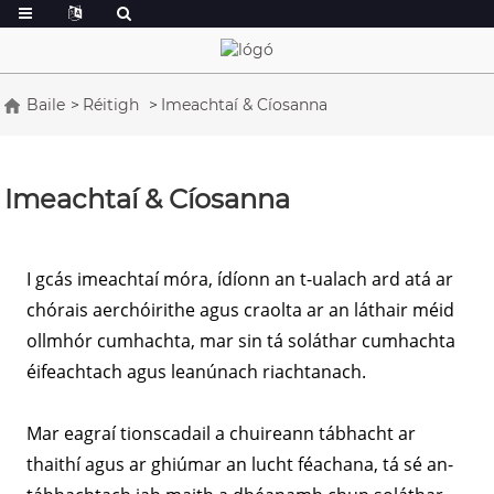
Baile
Réitigh
Imeachtaí & Cíosanna
Imeachtaí & Cíosanna
I gcás imeachtaí móra, ídíonn an t-ualach ard atá ar
chórais aerchóirithe agus craolta ar an láthair méid
ollmhór cumhachta, mar sin tá soláthar cumhachta
éifeachtach agus leanúnach riachtanach.
Mar eagraí tionscadail a chuireann tábhacht ar
thaithí agus ar ghiúmar an lucht féachana, tá sé an-