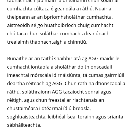
tábhachtach jab maith a dhéanamh chun soláthar
cumhachta cúltaca éigeandála a ráthú. Nuair a
theipeann ar an bpríomhsholáthar cumhachta,
aistreoidh sé go huathoibríoch chuig cumhacht
chúltaca chun soláthar cumhachta leanúnach
trealaimh thábhachtaigh a chinntiú.
Bunaithe ar an taithí shaibhir atá ag AGG maidir le
cumhacht iontaofa a sholáthar do thionscadail
imeachtaí mórscála idirnáisiúnta, tá cumas gairmiúil
deartha réiteach ag AGG. Chun rath na dtionscadal a
ráthú, soláthraíonn AGG tacaíocht sonraí agus
réitigh, agus chun freastal ar riachtanais an
chustaiméara i dtéarmaí ídiú breosla,
soghluaisteachta, leibhéal íseal torainn agus srianta
sábháilteachta.