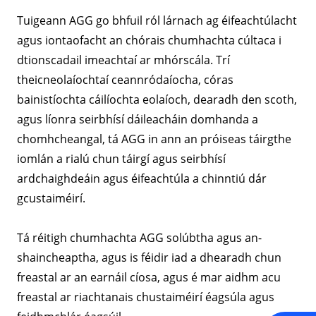
Tuigeann AGG go bhfuil ról lárnach ag éifeachtúlacht
agus iontaofacht an chórais chumhachta cúltaca i
dtionscadail imeachtaí ar mhórscála. Trí
theicneolaíochtaí ceannródaíocha, córas
bainistíochta cáilíochta eolaíoch, dearadh den scoth,
agus líonra seirbhísí dáileacháin domhanda a
chomhcheangal, tá AGG in ann an próiseas táirgthe
iomlán a rialú chun táirgí agus seirbhísí
ardchaighdeáin agus éifeachtúla a chinntiú dár
gcustaiméirí.
Tá réitigh chumhachta AGG solúbtha agus an-
shaincheaptha, agus is féidir iad a dhearadh chun
freastal ar an earnáil cíosa, agus é mar aidhm acu
freastal ar riachtanais chustaiméirí éagsúla agus