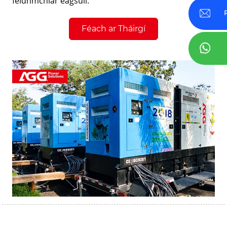
feidhmchlár éagsúil.
Féach ar Tháirgí