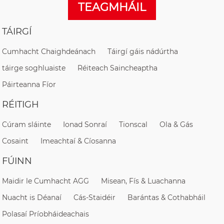
TEAGMHÁIL
TÁIRGÍ
Cumhacht Chaighdeánach
Táirgí gáis nádúrtha
táirge soghluaiste
Réiteach Saincheaptha
Páirteanna Fíor
RÉITIGH
Cúram sláinte
Ionad Sonraí
Tionscal
Ola & Gás
Cosaint
Imeachtaí & Cíosanna
FÚINN
Maidir le Cumhacht AGG
Misean, Fís & Luachanna
Nuacht is Déanaí
Cás-Staidéir
Barántas & Cothabháil
Polasaí Príobháideachais