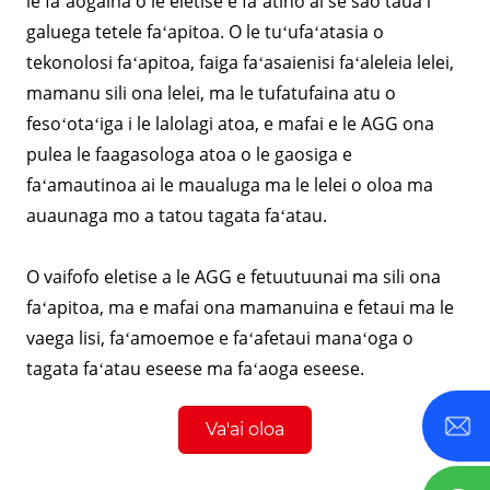
le faʻaogaina o le eletise e faʻatino ai se sao taua i
galuega tetele faʻapitoa. O le tuʻufaʻatasia o
tekonolosi faʻapitoa, faiga faʻasaienisi faʻaleleia lelei,
mamanu sili ona lelei, ma le tufatufaina atu o
fesoʻotaʻiga i le lalolagi atoa, e mafai e le AGG ona
pulea le faagasologa atoa o le gaosiga e
faʻamautinoa ai le maualuga ma le lelei o oloa ma
auaunaga mo a tatou tagata faʻatau.
O vaifofo eletise a le AGG e fetuutuunai ma sili ona
faʻapitoa, ma e mafai ona mamanuina e fetaui ma le
vaega lisi, faʻamoemoe e faʻafetaui manaʻoga o
tagata faʻatau eseese ma faʻaoga eseese.
Va'ai oloa