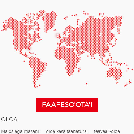
FA'AFESO'OTA'I
OLOA
Malosiaga masani
oloa kasa faanatura
feavea'i-oloa