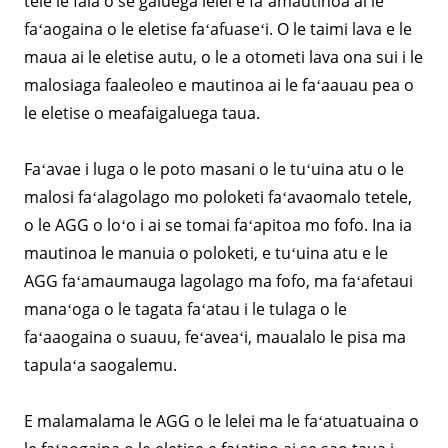
tele le faia o se galuega lelei e faʻamautinoa ai le
faʻaogaina o le eletise faʻafuaseʻi. O le taimi lava e le
maua ai le eletise autu, o le a otometi lava ona sui i le
malosiaga faaleoleo e mautinoa ai le faʻaauau pea o
le eletise o meafaigaluega taua.
Faʻavae i luga o le poto masani o le tuʻuina atu o le
malosi faʻalagolago mo poloketi faʻavaomalo tetele,
o le AGG o loʻo i ai se tomai faʻapitoa mo fofo. Ina ia
mautinoa le manuia o poloketi, e tuʻuina atu e le
AGG faʻamaumauga lagolago ma fofo, ma faʻafetaui
manaʻoga o le tagata faʻatau i le tulaga o le
faʻaaogaina o suauu, feʻaveaʻi, maualalo le pisa ma
tapulaʻa saogalemu.
E malamalama le AGG o le lelei ma le faʻatuatuaina o