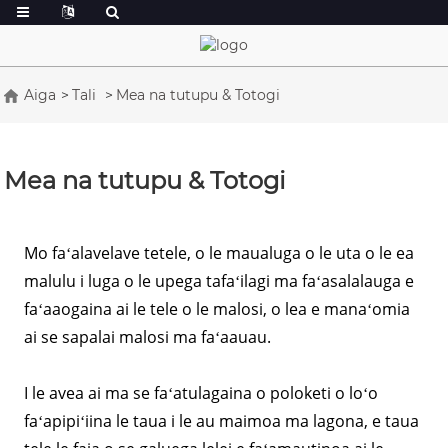
Aiga
Tali
Mea na tutupu & Totogi
Mea na tutupu & Totogi
Mo faʻalavelave tetele, o le maualuga o le uta o le ea
malulu i luga o le upega tafaʻilagi ma faʻasalalauga e
faʻaaogaina ai le tele o le malosi, o lea e manaʻomia
ai se sapalai malosi ma faʻaauau.
I le avea ai ma se faʻatulagaina o poloketi o loʻo
faʻapipiʻiina le taua i le au maimoa ma lagona, e taua