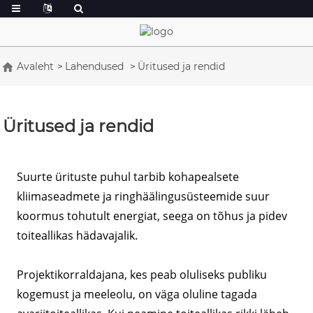
Avaleht
Lahendused
Üritused ja rendid
Üritused ja rendid
Suurte ürituste puhul tarbib kohapealsete
kliimaseadmete ja ringhäälingusüsteemide suur
koormus tohutult energiat, seega on tõhus ja pidev
toiteallikas hädavajalik.
Projektikorraldajana, kes peab oluliseks publiku
kogemust ja meeleolu, on väga oluline tagada