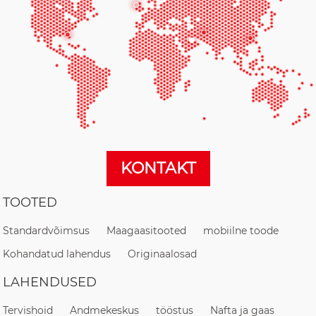
KONTAKT
TOOTED
Standardvõimsus
Maagaasitooted
mobiilne toode
Kohandatud lahendus
Originaalosad
LAHENDUSED
Tervishoid
Andmekeskus
tööstus
Nafta ja gaas