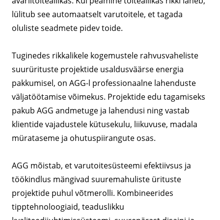
avariitoiteallikas. Kui peamine toiteallikas rikki läheb,
lülitub see automaatselt varutoitele, et tagada
oluliste seadmete pidev toide.
Tuginedes rikkalikele kogemustele rahvusvaheliste
suurürituste projektide usaldusväärse energia
pakkumisel, on AGG-l professionaalne lahenduste
väljatöötamise võimekus. Projektide edu tagamiseks
pakub AGG andmetuge ja lahendusi ning vastab
klientide vajadustele kütusekulu, liikuvuse, madala
mürataseme ja ohutuspiirangute osas.
AGG mõistab, et varutoitesüsteemi efektiivsus ja
töökindlus mängivad suuremahuliste ürituste
projektide puhul võtmerolli. Kombineerides
tipptehnoloogiaid, teaduslikku