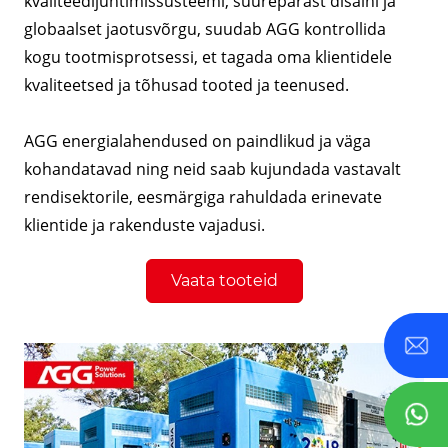
kvaliteedijuhtimissüsteemi, suurepärast disaini ja
globaalset jaotusvõrgu, suudab AGG kontrollida
kogu tootmisprotsessi, et tagada oma klientidele
kvaliteetsed ja tõhusad tooted ja teenused.
AGG energialahendused on paindlikud ja väga
kohandatavad ning neid saab kujundada vastavalt
rendisektorile, eesmärgiga rahuldada erinevate
klientide ja rakenduste vajadusi.
Vaata tooteid