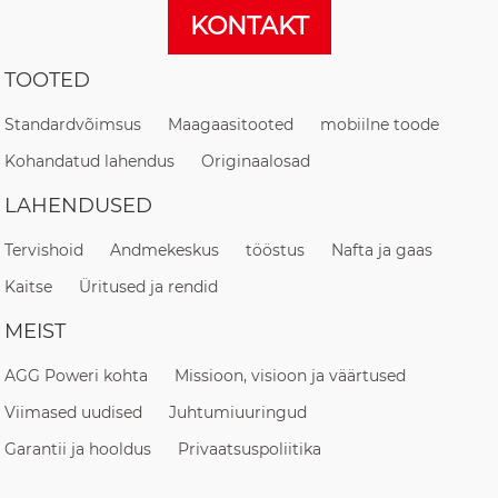
KONTAKT
TOOTED
Standardvõimsus
Maagaasitooted
mobiilne toode
Kohandatud lahendus
Originaalosad
LAHENDUSED
Tervishoid
Andmekeskus
tööstus
Nafta ja gaas
Kaitse
Üritused ja rendid
MEIST
AGG Poweri kohta
Missioon, visioon ja väärtused
Viimased uudised
Juhtumiuuringud
Garantii ja hooldus
Privaatsuspoliitika