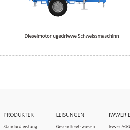
H SERIE 165
V SERIE 350
Dieselmotor ugedriwwe Schweissmaschinn
PRODUKTER
LÉISUNGEN
IWWER E
Standardleistung
Gesondheetswiesen
Iwwer AGG