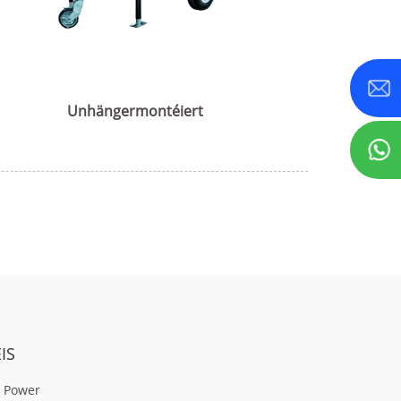
-935 KVA
-800 KVA
Unhängermontéiert
IS
 Power