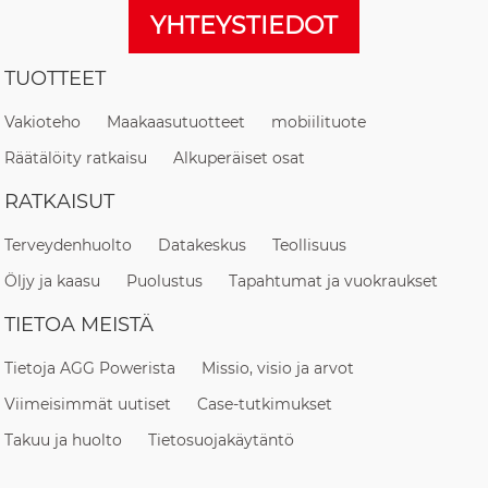
YHTEYSTIEDOT
TUOTTEET
Vakioteho
Maakaasutuotteet
mobiilituote
Räätälöity ratkaisu
Alkuperäiset osat
RATKAISUT
Terveydenhuolto
Datakeskus
Teollisuus
Öljy ja kaasu
Puolustus
Tapahtumat ja vuokraukset
TIETOA MEISTÄ
Tietoja AGG Powerista
Missio, visio ja arvot
Viimeisimmät uutiset
Case-tutkimukset
Takuu ja huolto
Tietosuojakäytäntö