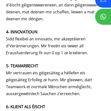
d'éischt géigeniwwereneen, an dann géigeniwwer
deenen, mat deenen mir schaffen, liewen a mat
deenen mir déngen.
4- INNOVATIOUN
Sidd flexibel an innovativ, mir akzeptéieren
d'Verännerungen. Mir freeën eis iwwer all
Erausfuerderung fir vun 0 op 1 ze kreéieren.
5- TEAMARBECHT
Mir vertrauen eis géigesäiteg a hëllefen eis
géigesäiteg Erfolleg ze hunn. Mir gleewen, datt
Teamwork et normale Mënschen erméiglecht,
aussergewéinlech Saachen z'erreechen.
6- KLIENT ALS ÉISCHT