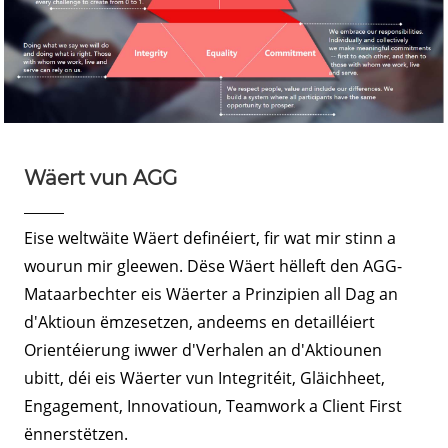
Wäert vun AGG
Eise weltwäite Wäert definéiert, fir wat mir stinn a
wourun mir gleewen. Dëse Wäert hëlleft den AGG-
Mataarbechter eis Wäerter a Prinzipien all Dag an
d'Aktioun ëmzesetzen, andeems en detailléiert
Orientéierung iwwer d'Verhalen an d'Aktiounen
ubitt, déi eis Wäerter vun Integritéit, Gläichheet,
Engagement, Innovatioun, Teamwork a Client First
ënnerstëtzen.