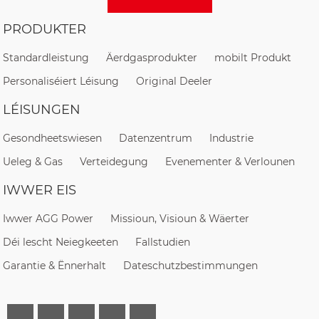
PRODUKTER
Standardleistung
Äerdgasprodukter
mobilt Produkt
Personaliséiert Léisung
Original Deeler
LÉISUNGEN
Gesondheetswiesen
Datenzentrum
Industrie
Ueleg & Gas
Verteidegung
Evenementer & Verlounen
IWWER EIS
Iwwer AGG Power
Missioun, Visioun & Wäerter
Déi lescht Neiegkeeten
Fallstudien
Garantie & Ënnerhalt
Dateschutzbestimmungen