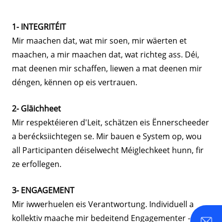
1- INTEGRITÉIT
Mir maachen dat, wat mir soen, mir wäerten et
maachen, a mir maachen dat, wat richteg ass. Déi,
mat deenen mir schaffen, liewen a mat deenen mir
déngen, kënnen op eis vertrauen.
2- Gläichheet
Mir respektéieren d'Leit, schätzen eis Ënnerscheeder
a berécksiichtegen se. Mir bauen e System op, wou
all Participanten déiselwecht Méiglechkeet hunn, fir
ze erfollegen.
3- ENGAGEMENT
Mir iwwerhuelen eis Verantwortung. Individuell a
kollektiv maache mir bedeitend Engagementer - fir