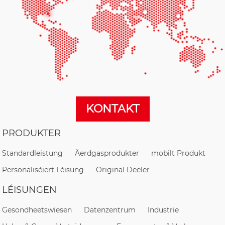
KONTAKT
PRODUKTER
Standardleistung
Äerdgasprodukter
mobilt Produkt
Personaliséiert Léisung
Original Deeler
LÉISUNGEN
Gesondheetswiesen
Datenzentrum
Industrie