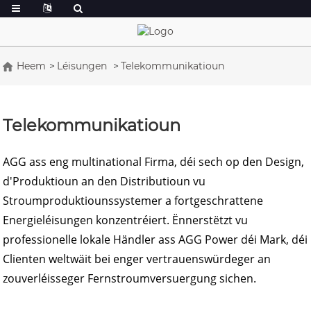
Heem
Léisungen
Telekommunikatioun
Telekommunikatioun
AGG ass eng multinational Firma, déi sech op den Design,
d'Produktioun an den Distributioun vu
Stroumproduktiounssystemer a fortgeschrattene
Energieléisungen konzentréiert. Ënnerstëtzt vu
professionelle lokale Händler ass AGG Power déi Mark, déi
Clienten weltwäit bei enger vertrauenswürdeger an
zouverléisseger Fernstroumversuergung sichen.