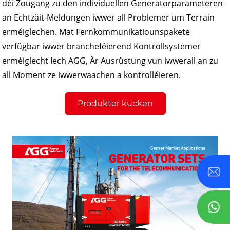
déi Zougang zu den individuellen Generatorparameteren
an Echtzäit-Meldungen iwwer all Problemer um Terrain
erméiglechen. Mat Fernkommunikatiounspakete
verfügbar iwwer brancheféierend Kontrollsystemer
erméiglecht Iech AGG, Är Ausrüstung vun iwwerall an zu
all Moment ze iwwerwaachen a kontrolléieren.
Produkter kucken