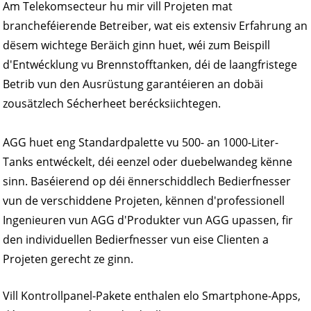
Am Telekomsecteur hu mir vill Projeten mat
brancheféierende Betreiber, wat eis extensiv Erfahrung an
dësem wichtege Beräich ginn huet, wéi zum Beispill
d'Entwécklung vu Brennstofftanken, déi de laangfristege
Betrib vun den Ausrüstung garantéieren an dobäi
zousätzlech Sécherheet berécksiichtegen.
AGG huet eng Standardpalette vu 500- an 1000-Liter-
Tanks entwéckelt, déi eenzel oder duebelwandeg kënne
sinn. Baséierend op déi ënnerschiddlech Bedierfnesser
vun de verschiddene Projeten, kënnen d'professionell
Ingenieuren vun AGG d'Produkter vun AGG upassen, fir
den individuellen Bedierfnesser vun eise Clienten a
Projeten gerecht ze ginn.
Vill Kontrollpanel-Pakete enthalen elo Smartphone-Apps,