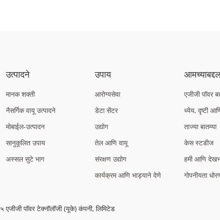
उत्पादने
उपाय
आमच्याबद्द
मानक शक्ती
आरोग्यसेवा
एजीजी पॉवर बद
नैसर्गिक वायू उत्पादने
डेटा सेंटर
ध्येय, दृष्टी आणि
मोबाईल-उत्पादन
उद्योग
ताज्या बातम्या
सानुकूलित उपाय
तेल आणि वायू
केस स्टडीज
अस्सल सुटे भाग
संरक्षण उद्योग
हमी आणि देख
कार्यक्रम आणि भाड्याने देणे
गोपनीयता धोर
एजीजी पॉवर टेक्नॉलॉजी (यूके) कंपनी, लिमिटेड