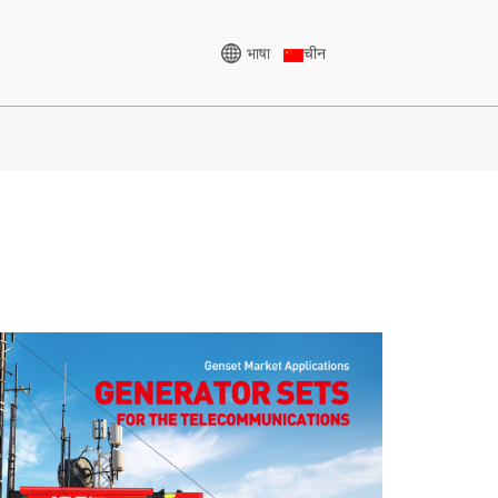
भाषा
चीन
उच्च व्होल्टेज जनरेटर
केव्हीए
सीयू मालिका ८२५-३४३८ केव्हीए
८५० केव्हीए
पी सिरीज ८२५-१८८० केव्हीए
० केव्हीए
एम सिरीज ११००-४००० केव्हीए
० केव्हीए
एमएस सिरीज ७१५-२५०० केव्हीए
५ केव्हीए
५ केव्हीए