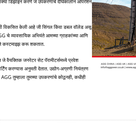
न टाक्या डिझाइन करणे जे उपकरणांचे दीर्घकालीन ऑपरेशन
व्ही सिरीज ३५०-८०
ी विकसित केली आहे जी सिंगल किंवा डबल वॉलेड असू
AGG चे व्यावसायिक अभियंते आमच्या ग्राहकांच्या आणि
ादने कस्टमाइझ करू शकतात.
े वैयक्तिक जनरेटर सेट पॅरामीटर्समध्ये प्रवेश
्टिंग करण्यास अनुमती देतात. उद्योग-अग्रणी नियंत्रण
ह, AGG तुम्हाला तुमच्या उपकरणांचे कोठूनही, कधीही