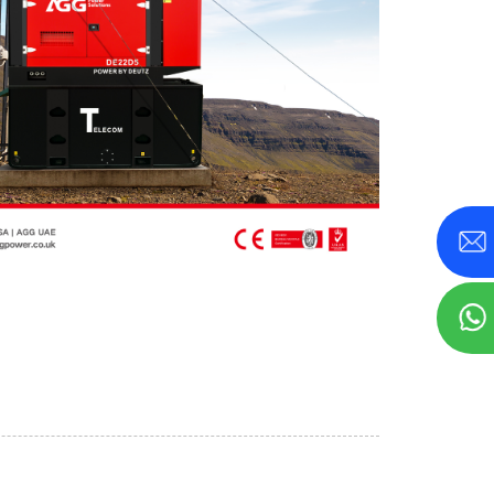
० केव्हीए