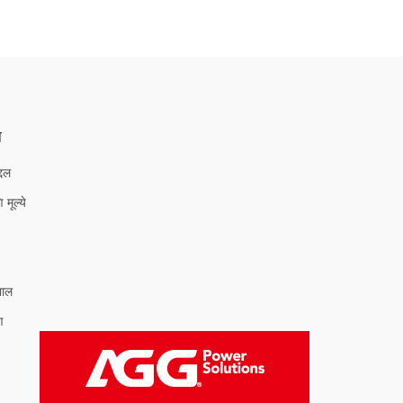
ल
्दल
 मूल्ये
भाल
ण