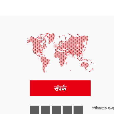
संपर्क
कॉपीराइट© २०२५ 