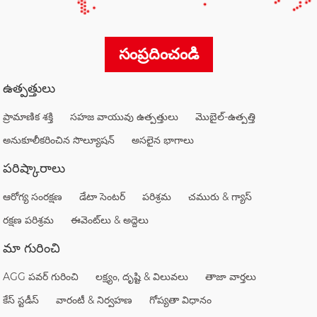
సంప్రదించండి
ఉత్పత్తులు
ప్రామాణిక శక్తి
సహజ వాయువు ఉత్పత్తులు
మొబైల్-ఉత్పత్తి
అనుకూలీకరించిన సొల్యూషన్
అసలైన భాగాలు
పరిష్కారాలు
ఆరోగ్య సంరక్షణ
డేటా సెంటర్
పరిశ్రమ
చమురు & గ్యాస్
రక్షణ పరిశ్రమ
ఈవెంట్‌లు & అద్దెలు
మా గురించి
AGG పవర్ గురించి
లక్ష్యం, దృష్టి & విలువలు
తాజా వార్తలు
కేస్ స్టడీస్
వారంటీ & నిర్వహణ
గోప్యతా విధానం