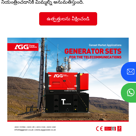
నియంత్రించడానికి మిమ్మల్ని అనుమతిస్తుంది.
ఉత్పత్తులను వీక్షించండి