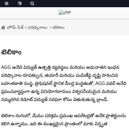
హొమ్ పేజ్
పరిష్కారాలు
టెలికాం
టెలికాం
AGG అనేది విద్యుత్ ఉత్పత్తి వ్యవస్థలు మరియు అధునాతన ఇంధన
పరిష్కారాల రూపకల్పన, తయారీ మరియు పంపిణీపై దృష్టి సారించిన
బహుళజాతి సంస్థ. ప్రొఫెషనల్ స్థానిక డీలర్ల మద్దతుతో, AGG పవర్ అనేది
ప్రపంచవ్యాప్తంగా ఉన్న వినియోగదారులు విశ్వసనీయమైన మరియు
నమ్మదగిన రిమోట్ విద్యుత్ సరఫరా కోసం వెతుకుతున్న బ్రాండ్.
టెలికాం రంగంలో, మేము పరిశ్రమ-ప్రముఖ ఆపరేటర్లతో అనేక ప్రాజెక్టులను
కలిగి ఉన్నాము, ఇది ఈ ముఖ్యమైన ప్రాంతంలో మాకు విస్తృత