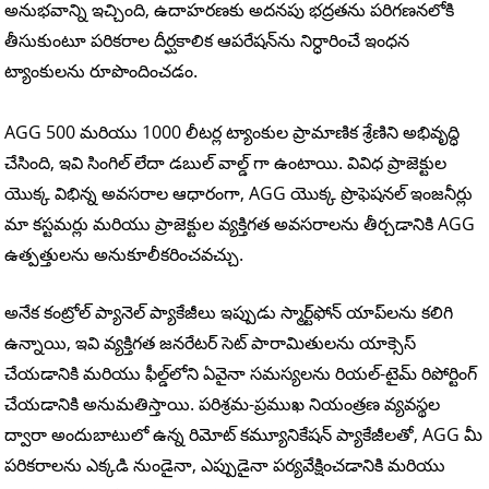
అనుభవాన్ని ఇచ్చింది, ఉదాహరణకు అదనపు భద్రతను పరిగణనలోకి
తీసుకుంటూ పరికరాల దీర్ఘకాలిక ఆపరేషన్‌ను నిర్ధారించే ఇంధన
ట్యాంకులను రూపొందించడం.
AGG 500 మరియు 1000 లీటర్ల ట్యాంకుల ప్రామాణిక శ్రేణిని అభివృద్ధి
చేసింది, ఇవి సింగిల్ లేదా డబుల్ వాల్డ్ గా ఉంటాయి. వివిధ ప్రాజెక్టుల
యొక్క విభిన్న అవసరాల ఆధారంగా, AGG యొక్క ప్రొఫెషనల్ ఇంజనీర్లు
మా కస్టమర్లు మరియు ప్రాజెక్టుల వ్యక్తిగత అవసరాలను తీర్చడానికి AGG
ఉత్పత్తులను అనుకూలీకరించవచ్చు.
అనేక కంట్రోల్ ప్యానెల్ ప్యాకేజీలు ఇప్పుడు స్మార్ట్‌ఫోన్ యాప్‌లను కలిగి
ఉన్నాయి, ఇవి వ్యక్తిగత జనరేటర్ సెట్ పారామితులను యాక్సెస్
చేయడానికి మరియు ఫీల్డ్‌లోని ఏవైనా సమస్యలను రియల్-టైమ్ రిపోర్టింగ్
చేయడానికి అనుమతిస్తాయి. పరిశ్రమ-ప్రముఖ నియంత్రణ వ్యవస్థల
ద్వారా అందుబాటులో ఉన్న రిమోట్ కమ్యూనికేషన్ ప్యాకేజీలతో, AGG మీ
పరికరాలను ఎక్కడి నుండైనా, ఎప్పుడైనా పర్యవేక్షించడానికి మరియు