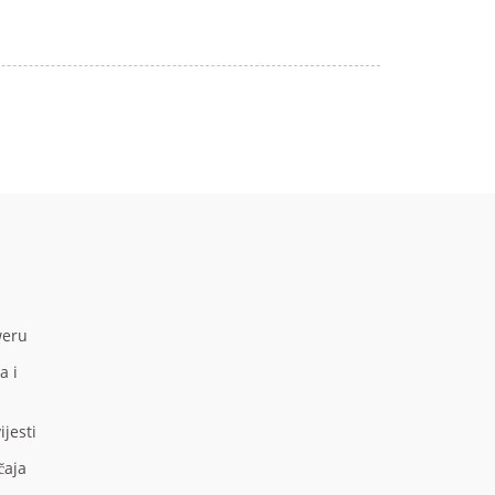
weru
a i
ijesti
čaja