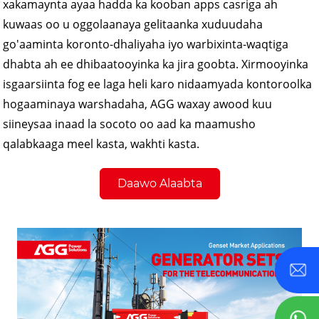
xakamaynta ayaa hadda ka kooban apps casriga ah
kuwaas oo u oggolaanaya gelitaanka xuduudaha
go'aaminta koronto-dhaliyaha iyo warbixinta-waqtiga
dhabta ah ee dhibaatooyinka ka jira goobta. Xirmooyinka
isgaarsiinta fog ee laga heli karo nidaamyada kontoroolka
hogaaminaya warshadaha, AGG waxay awood kuu
siineysaa inaad la socoto oo aad ka maamusho
qalabkaaga meel kasta, wakhti kasta.
Daawo Alaabta