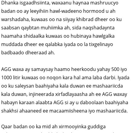
Dhanka isgaadhsiinta, waxaanu haynaa mashruucyo
badan oo ay leeyihiin hawl-wadeeno hormood u ah
warshadaha, kuwaas oo na siiyay khibrad dheer oo ku
saabsan qaybtan muhiimka ah, sida naqshadaynta
haamaha shidaalka kuwaas oo hubinaya hawlgalka
muddada dheer ee qalabka iyada oo la tixgelinayo
badbaado dheeraad ah.
AGG waxa ay samaysay haamo heerkoodu yahay 500 iyo
1000 litir kuwaas oo noqon kara hal ama laba darbi. Iyada
oo ku saleysan baahiyaha kala duwan ee mashaariicda
kala duwan, injineerada xirfadlayaasha ah ee AGG waxay
habayn karaan alaabta AGG si ay u daboolaan baahiyaha
shakhsi ahaaneed ee macaamiisheena iyo mashaariicda.
Qaar badan oo ka mid ah xirmooyinka guddiga