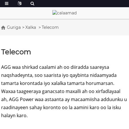
Guriga
Xalka
Telecom
Telecom
AGG waa shirkad caalami ah oo diiradda saareysa
naqshadeynta, soo saarista iyo qaybinta nidaamyada
tamarta korontada iyo xalalka tamarta horumarsan.
Waxaa taageeraya ganacsato maxalli ah oo xirfadlayaal
ah, AGG Power waa astaanta ay macaamiisha adduunku u
raadinayeen sahay koronto oo la aamini karo oo la isku
halayn karo.