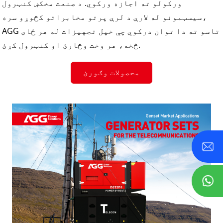
ورکولو ته اجازه ورکوي. د صنعت مخکښ کنټرول
سیسټمونو له لارې د لرې پرتو مخابراتو کڅوړو سره،
AGG تاسو ته دا توان درکوي چې خپل تجهیزات له هر ځای
څخه، هر وخت وڅارئ او کنټرول کړئ.
محصولات وګورئ