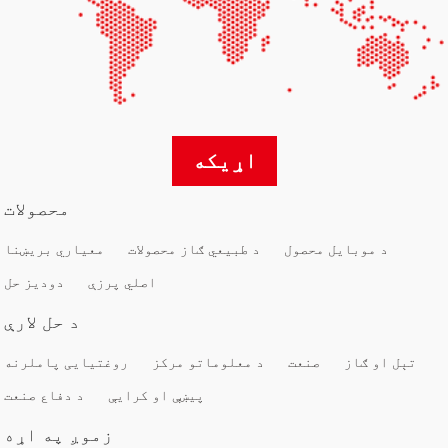
اړیکه
محصولات
د موبایل محصول
د طبیعي ګاز محصولات
معیاري بریښنا
اصلي پرزې
دودیز حل
د حل لارې
تېل او ګاز
صنعت
د معلوماتو مرکز
روغتیایی پاملرنه
پیښې او کرایې
د دفاع صنعت
زموږ په اړه