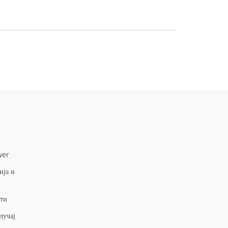
wer
ија и
сти
лучај