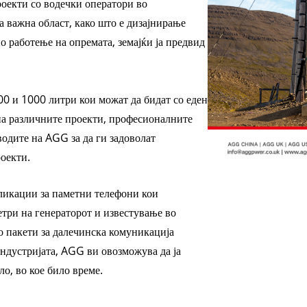
оекти со водечки оператори во
V СЕРИЈА 35
а важна област, како што е дизајнирање
о работење на опремата, земајќи ја предвид
00 и 1000 литри кои можат да бидат со еден
 на различните проекти, професионалните
одите на AGG за да ги задоволат
оекти.
ликации за паметни телефони кои
три на генераторот и известување во
о пакети за далечинска комуникација
индустријата, AGG ви овозможува да ја
о, во кое било време.