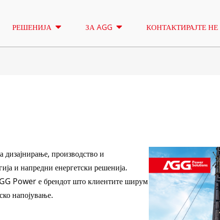
РЕШЕНИЈА
ЗА AGG
КОНТАКТИРАЈТЕ НЕ
КУЛА ЗА ОСВЕТЛУВАЊЕ
ИЗНАЈМУВ
СЕРИЈА А 16,5-150 KVA
СЕРИЈА А 1
КОНТРОЛА
CU СЕРИЈА 33-300 KVA
CU СЕРИЈА 
 дизајнирање, производство и
СЕРИЈА P 10-220 KVA
P СЕРИЈА 2
гија и напредни енергетски решенија.
DE СЕРИЈА 22-250 KVA
СЕРИЈА S 2
AGG Power е брендот што клиентите ширум
К СЕРЕИС 7-49 KVA
DE СЕРИЈА 
нско напојување.
V СЕРИЈА 94-285 KVA
СЕРИЈА H 1