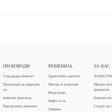
ПРОИЗВОДИ
РЕШЕНИЈА
ЗА НАС
Стандардна моќност
Здравствена заштита
За AGG Po
Производи од природен
Центар за податоци
Мисија, виз
гас
вредности
Индустрија
мобилен производ
Најнови ве
Нафта и гас
Прилагодено решение
Студии на с
Одбрана