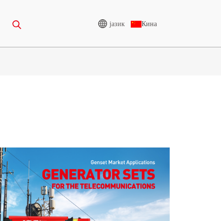
јазик
Кина
АЊЕ
ГЕНЕРАТОР НА ВИСОК
НАПОН
65-388KVA
CU СЕРИЈА 825-3438 KVA
275-850 KVA
P СЕРИЈА 825-1880 KVA
50-1100 KVA
СЕРИЈА М 1100-4000 KVA
75-880KVA
MS СЕРИЈА 715-2500 KVA
250-825 KVA
65-935 KVA