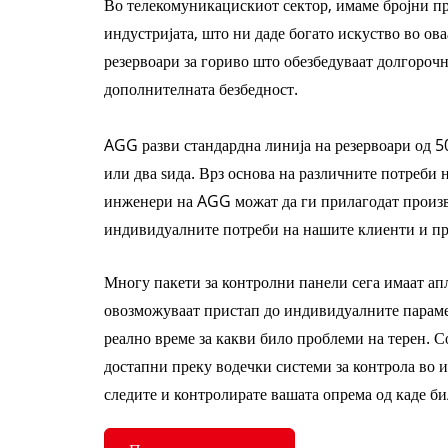
Во телекомуникацискиот сектор, имаме бројни пр
индустријата, што ни даде богато искуство во ова
резервоари за гориво што обезбедуваат долгорочн
дополнителната безбедност.
AGG разви стандардна линија на резервоари од 5
или два ѕида. Врз основа на различните потреби
инженери на AGG можат да ги прилагодат произв
индивидуалните потреби на нашите клиенти и пр
Многу пакети за контролни панели сега имаат ап
овозможуваат пристап до индивидуалните параме
реално време за какви било проблеми на терен. С
достапни преку водечки системи за контрола во 
следите и контролирате вашата опрема од каде бил