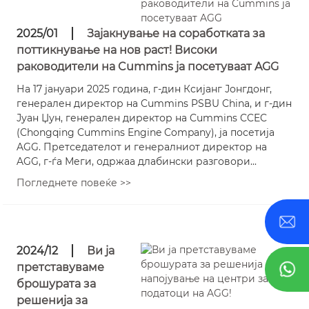
2025/01
Зајакнување на соработката за
поттикнување на нов раст! Високи
раководители на Cummins ја посетуваат AGG
На 17 јануари 2025 година, г-дин Ксијанг Јонгдонг,
генерален директор на Cummins PSBU China, и г-дин
Јуан Џун, генерален директор на Cummins CCEC
(Chongqing Cummins Engine Company), ја посетија
AGG. Претседателот и генералниот директор на
AGG, г-ѓа Меги, одржаа длабински разговори...
Погледнете повеќе >>
2024/12
Ви ја
претставуваме
брошурата за
решенија за