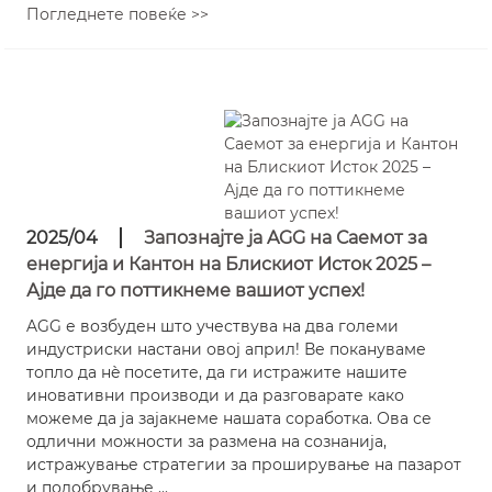
Погледнете повеќе >>
2025/04
Запознајте ја AGG на Саемот за
енергија и Кантон на Блискиот Исток 2025 –
Ајде да го поттикнеме вашиот успех!
AGG е возбуден што учествува на два големи
индустриски настани овој април! Ве покануваме
топло да нè посетите, да ги истражите нашите
иновативни производи и да разговарате како
можеме да ја зајакнеме нашата соработка. Ова се
одлични можности за размена на сознанија,
истражување стратегии за проширување на пазарот
и подобрување ...