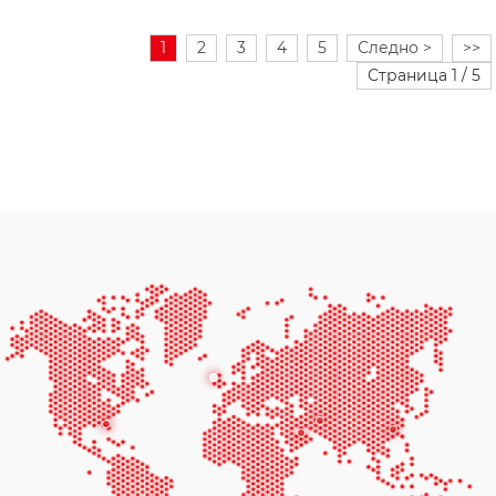
1
2
3
4
5
Следно >
>>
Страница 1 / 5