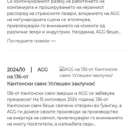
Со континуираниот развој на работењето на
компанијата и проширувањето на нејзиниот
распоред на странските пазари, влијанието на AGG
на меѓународната сцена се зголемува,
привлекувајќи го вниманието на клиенти од
различни земји и индустрии. Неодамна, AGG беше...
Погледнете повеќе >>
2024/10
AGG
на 136-от
Кантонски саем: Успешен заклучок!
136-от Кантонски саем заврши и AGG се забавува
прекрасно! На 15 октомври 2024 година, 136-от
Кантонски саем беше свечено отворен во Гуангжу, а
AGG ги донесе своите производи за производство
на енергија на саемот, привлекувајќи го вниманието
на многу посетители, а изложбата седи...