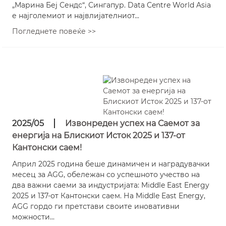
„Марина Беј Сендс“, Сингапур. Data Centre World Asia
е најголемиот и највлијателниот...
Погледнете повеќе >>
2025/05
Извонреден успех на Саемот за
енергија на Блискиот Исток 2025 и 137-от
Кантонски саем!
Април 2025 година беше динамичен и наградувачки
месец за AGG, обележан со успешното учество на
два важни саеми за индустријата: Middle East Energy
2025 и 137-от Кантонски саем. На Middle East Energy,
AGG гордо ги претстави своите иновативни
можности...