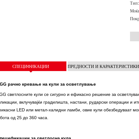
Тип:
V СЕРИЈА 35
Серија P 10-220 kVA
P серија 250-1100 KVA
Моќн
Покр
DE Серија 22-250 kVA
Серија S 275-880kVA
К Сереис 7-49 kVA
DE Серија 250-825 KVA
V Серија 94-285 kVA
V серија 350-800 kVA
СПЕЦИФИКАЦИИ
ПРЕДНОСТИ И КАРАКТЕРИСТИК
Серија D 165-935 KVA
GG рачно кревање на кули за осветлување
GG светлосните кули се сигурно и ефикасно решение за осветлува
ликации, вклучувајќи градилишта, настани, рударски операции и ит
икасни LED или метал-халидни ламби, овие кули обезбедуваат моќ
бота од 25 до 360 часа.
пецификации за светлосна кула