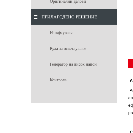
Оригинални делови
ПРИЛАГОДЕНО РЕШЕНИЕ
Изнајмување
Кула за осветлување
Генератор на висок напон
Контрола
A
A
ап
еф
ра
С