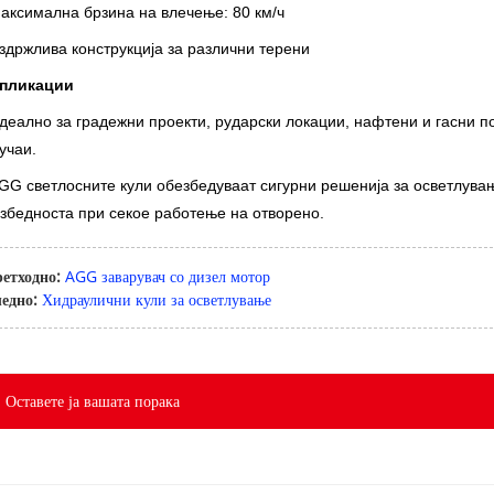
аксимална брзина на влечење: 80 км/ч
здржлива конструкција за различни терени
пликации
деално за градежни проекти, рударски локации, нафтени и гасни п
учаи.
GG светлосните кули обезбедуваат сигурни решенија за осветлува
збедноста при секое работење на отворено.
етходно:
AGG заварувач со дизел мотор
едно:
Хидраулични кули за осветлување
Оставете ја вашата порака