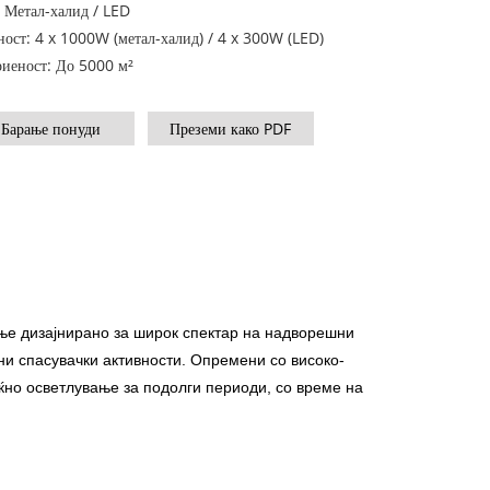
 Метал-халид / LED
0-800 KVA
Серија М 1100-4000 kVA
ост: 4 x 1000W (метал-халид) / 4 x 300W (LED)
иеност: До 5000 м²
MS серија 715-2500 kVA
Барање понуди
Преземи како PDF
И
ње дизајнирано за широк спектар на надворешни
ни спасувачки активности. Опремени со високо-
но осветлување за подолги периоди, со време на