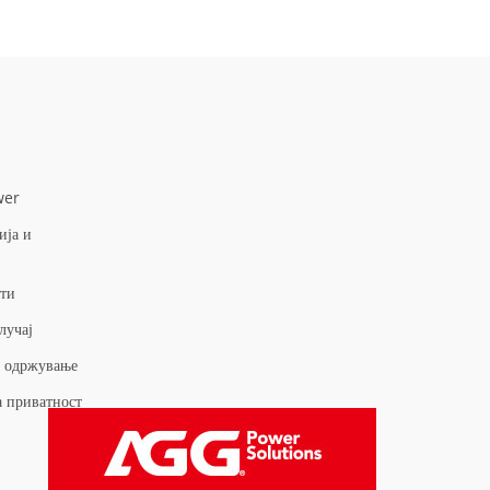
wer
ија и
сти
лучај
и одржување
а приватност