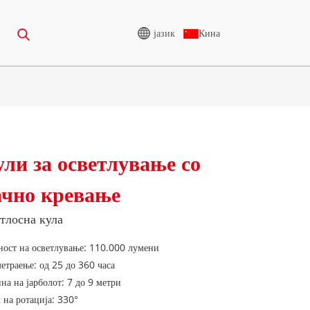
јазик
Кина
АЊЕ
ГЕНЕРАТОР НА ВИСОК
НАПОН
ли за осветлување со
65-388KVA
CU СЕРИЈА 825-3438 KVA
ачно кревање
275-850 KVA
P СЕРИЈА 825-1880 KVA
50-1100 KVA
СЕРИЈА М 1100-4000 KVA
тлосна кула
75-880KVA
MS СЕРИЈА 715-2500 KVA
ост на осветлување: 110.000 лумени
CU серија 825-3438 kVA
етраење: од 25 до 360 часа
250-825 KVA
на на јарболот: 7 до 9 метри
P серија 825-1880 kVA
65-935 KVA
 на ротација: 330°