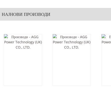
НАЈНОВИ ПРОИЗВОДИ
AF44D6-60HZ
AF66D6-60HZ
AG
50