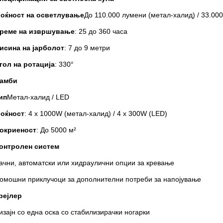
оќност на осветлување
До 110.000 лумени (метал-халид) / 33.00
реме на извршување
: 25 до 360 часа
исина на јарболот
: 7 до 9 метри
гол на ротација
: 330°
амби
ип
Метал-халид / LED
оќност
: 4 x 1000W (метал-халид) / 4 x 300W (LED)
окриеност
: До 5000 м²
онтролен систем
ачни, автоматски или хидраулични опции за кревање
омошни приклучоци за дополнителни потреби за напојување
рејлер
изајн со една оска со стабилизирачки ногарки