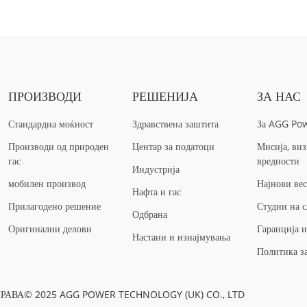
ПРОИЗВОДИ
РЕШЕНИЈА
ЗА НАС
Стандардна моќност
Здравствена заштита
За AGG Po
Производи од природен
Центар за податоци
Мисија, виз
гас
вредности
Индустрија
мобилен производ
Најнови ве
Нафта и гас
Прилагодено решение
Студии на с
Одбрана
Оригинални делови
Гаранција 
Настани и изнајмувања
Политика з
РАВА© 2025 AGG POWER TECHNOLOGY (UK) CO., LTD