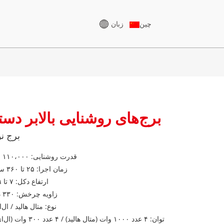
زبان
چین
ژنراتور ولتاژ بالا
برج‌های روشنایی بالابر دس
سری CU 825-3438 کیلوولت
آمپر
برج ن
سری P، ۸۲۵-۱۸۸۰ کیلوولت
سری KVA
قدرت روشنایی: ۱۱۰،۰۰۰ لومن
زمان اجرا: ۲۵ تا ۳۶۰ ساعت
آمپر
سری VA
ارتفاع دکل: ۷ تا ۹ متر
سری CU 825-3438 کیلوولت
سری ۵-۳۸۸
سری M 1100-4000 کیلوولت
زاویه چرخش: ۳۳۰ درجه
آمپر
نوع: متال هالید / ال‌
آمپر
توان: ۴ عدد ۱۰۰۰ وات (متال هالید) / ۴ عدد ۳۰۰ وات (ال‌ای‌دی)