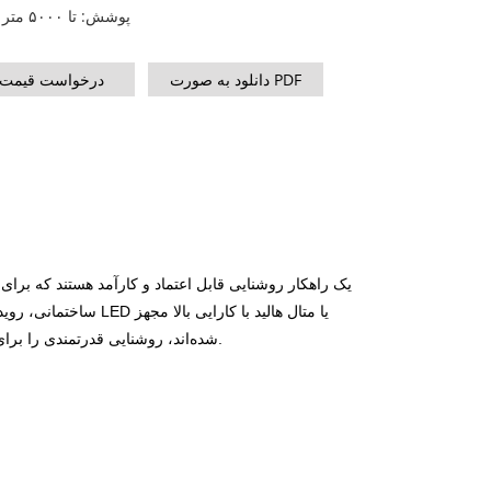
سری MS 715-2500 کیلوولت
سری KVA
پوشش: تا ۵۰۰۰ متر مربع
سری P، ۸۲۵-۱۸۸۰ کیلوولت آمپر
آمپر
سری A
دانلود به صورت PDF
درخواست قیمت
سری M 1100-4000 کیلوولت
سری ۵-۸۸۰
آمپر
سری MS 715-2500 کیلوولت
سری ۰-۸۰۰
آمپر
ساختمانی، رویدادها، 
شده‌اند، روشنایی قدرتمندی را برای مدت طولانی فراهم می‌کنند و زمان کارکرد آنها از 25 تا 360 ساعت متغیر است.