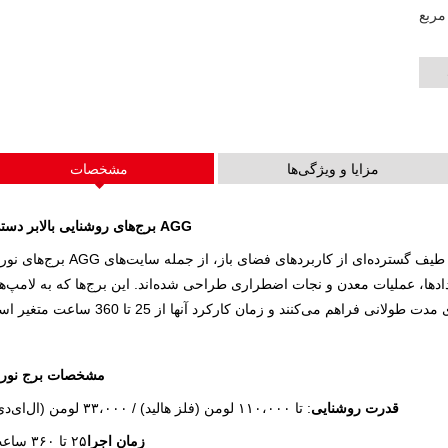
آمپر
DE 250-825 
سری CU 33-300 کیلوولت آمپر
سری P 250-1100 KVA
سری K، ۷-۴۹ کیلوولت آمپر
H 165-935 KV
سری P 10-220 کیلوولت آمپر
S، ۲۷ کیلوولت آمپر
سری V 94-285 کیلوولت آمپر
سری V، ۳۵۰-۸۰۰ کیلوولت
آمپر
سری DE 22-250 کیلوولت آمپر
سری DE 250-825 KVA
مزایا و ویژگی‌ها
مشخصات
سری K، ۷-۴۹ کیلوولت آمپر
V، ۳۵ کیلوولت آمپر
برج‌های روشنایی بالابر دستی AGG
سری V 94-285 کیلوولت آمپر
سری D 165-935 KVA
برج‌های نوری AGG یک راهکار روشنایی قابل اعتماد و کارآمد هستند که برای طیف گسترده‌ای از کاربردهای فضای باز،
عملیات معدن و نجات اضطراری طراحی شده‌اند. این برج‌ها که به لامپ‌های LED یا متال هالید با کارایی بالا م
مشخصات برج نور
قدرت روشنایی
: تا ۱۱۰،۰۰۰ لومن (فلز هالید) / ۳۳،۰۰۰ لومن (ال‌ای‌دی)
زمان اجرا
۲۵ تا ۳۶۰ ساعت