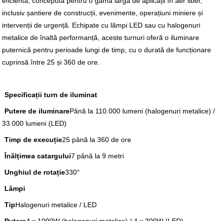
eficientă, concepută pentru o gamă largă de aplicații în aer liber,
inclusiv șantiere de construcții, evenimente, operațiuni miniere și
intervenții de urgență. Echipate cu lămpi LED sau cu halogenuri
metalice de înaltă performanță, aceste turnuri oferă o iluminare
puternică pentru perioade lungi de timp, cu o durată de funcționare
cuprinsă între 25 și 360 de ore.
Specificații turn de iluminat
Putere de iluminare
Până la 110.000 lumeni (halogenuri metalice) /
33.000 lumeni (LED)
Timp de execuție
25 până la 360 de ore
Înălțimea catargului
7 până la 9 metri
Unghiul de rotație
330°
Lămpi
Tip
Halogenuri metalice / LED
Putere
4 x 1000W (halogenuri metalice) / 4 x 300W (LED)