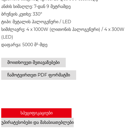
ანძის სიმაღლე: 7-დან 9 მეტრამდე
ბრუნვის კუთხე: 330°
ტიპი: მეტალის ჰალოგენური / LED
სიმძლავრე: 4 x 1000W (ლითონის ჰალოგენური) / 4 x 300W
(LED)
დაფარვა: 5000 მ²-მდე
მოითხოვეთ შეთავაზებები
ჩამოტვირთეთ PDF ფორმატში
ᲡᲞᲔᲪᲘᲤᲘᲙᲐᲪᲘᲔᲑᲘ
ᲣᲞᲘᲠᲐᲢᲔᲡᲝᲑᲔᲑᲘ ᲓᲐ ᲛᲐᲮᲐᲡᲘᲐᲗᲔᲑᲚᲔᲑᲘ