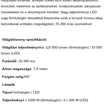
megoldást kínálnak, amelyet széles körű kültéri alkalmazásokhoz
terveztek, beleértve az építkezéseket, rendezvényeket, bányászati ​​
műveleteket és a vészhelyzeti mentést. Nagy teljesítményű LED-
vagy fémhalogén lámpákkal felszerelve ezek a tornyok hosszú ideig
biztosítanak erőteljes megvilágítást, 25-360 órás üzemidővel.
Világítótorony specifikációi
Világítási teljesítmény
Akár 110 000 lumen (fémhalogén) / 33 000
lumen (LED)
Futásidő
: 25-360 óra
Árboc magassága
: 7-9 méter
Forgási szög
330°
Lámpák
Típus
Fémhalogén / LED
Teljesítmény
4 x 1000 W (fémhalogén) / 4 x 300 W (LED)