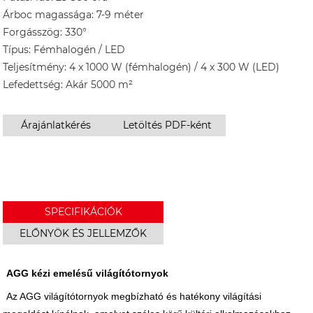
Árboc magassága: 7-9 méter
Forgásszög: 330°
Típus: Fémhalogén / LED
Teljesítmény: 4 x 1000 W (fémhalogén) / 4 x 300 W (LED)
Lefedettség: Akár 5000 m²
Árajánlatkérés
Letöltés PDF-ként
SPECIFIKÁCIÓK
ELŐNYÖK ÉS JELLEMZŐK
AGG kézi emelésű világítótornyok
Az AGG világítótornyok megbízható és hatékony világítási