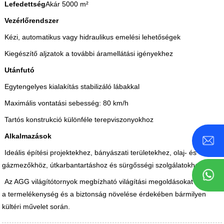
Lefedettség
Akár 5000 m²
Vezérlőrendszer
Kézi, automatikus vagy hidraulikus emelési lehetőségek
Kiegészítő aljzatok a további áramellátási igényekhez
Utánfutó
Egytengelyes kialakítás stabilizáló lábakkal
Maximális vontatási sebesség: 80 km/h
Tartós konstrukció különféle terepviszonyokhoz
Alkalmazások
Ideális építési projektekhez, bányászati ​​területekhez, olaj- és
gázmezőkhöz, útkarbantartáshoz és sürgősségi szolgálatokhoz.
Az AGG világítótornyok megbízható világítási megoldásokat kínálnak
a termelékenység és a biztonság növelése érdekében bármilyen
kültéri művelet során.