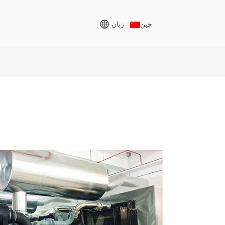
زبان
چین
ژنراتور ولتاژ بالا
سری CU 825-3438 کیلوولت
آمپر
سری P، ۸۲۵-۱۸۸۰ کیلوولت
سری KVA
آمپر
سری VA
سری M 1100-4000 کیلوولت
آمپر