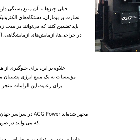
آمپر
DE 250-825 
خیلی چیزها به آن منبع بستگی دارد
سری K، ۷-۴۹ کیلوولت آمپر
H 165-935 KV
نظارت بر بیماران، دستگاه‌های الکترونی
سری V 94-285 کیلوولت آمپر
باید تضمین کنند که می‌توانند در مدت زم
سری V، ۳۵۰-۸۰۰ کیلوولت
در جراحی‌ها، آزمایش‌های آزمایشگاهی، آزم
آمپر
علاوه بر این، برای جلوگیری از 
مؤسسات به یک منبع انرژی پشتیبان مس
برای رعایت این الزامات منجر ب
در سراسر جهان، تعداد ز
که می‌توانند در صورت قطع برق، برق را به صورت شبانه‌روزی تأمین کنند.
بنابراین، شما می‌توانید برای طراحی، 