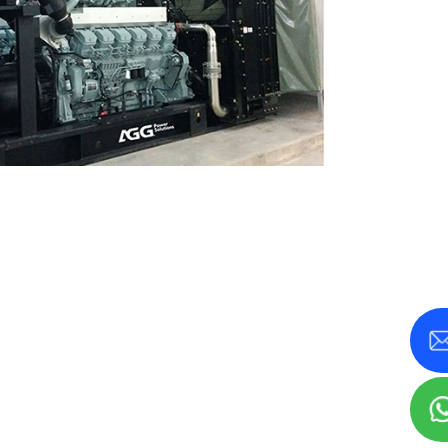
سری MS 715-2500 کیلوولت
سری KVA
آمپر
سری A