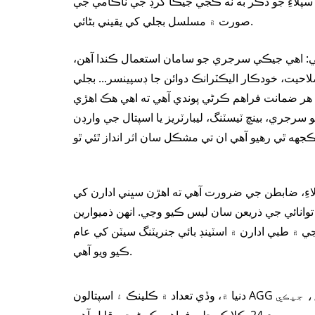
پلاءِ جو ذڪر به نه ڪجي جيڪا گرڊ جي ناڪامي جي
صورت ۾ مسلسل بجلي کي يقيني بڻائي.
هي: اهي جيڪي سرجري جو سامان استعمال ڪندا آهن،
يت، خودڪار اليڪٽرانڪ دوائن جا ڊسپينسر... بجلي
 هر ضمانت فراهم ڪرڻي پوندي آهي ته اهي هڪ اهڙي
رجري، بينچ ٽيسٽنگ، ليبارٽريز يا اسپتال جي وارڊن
ِ، ضابطن جي ضرورت آهي ته اهڙن سڀني ادارن کي
توانائي جي ذريعن سان ليس ڪيو وڃي. انهن ذميوارين
۾ طبي ادارن ۾ اسٽينڊ بائي جنريٽنگ سيٽن کي عام
ڪيو ويو آهي.
دنيا ۾، وڏي تعداد ۾ ڪلينڪ ۽ اسپتالون AGG پاور جنريٽنگ سيٽن سان ليس آهن، جيڪي