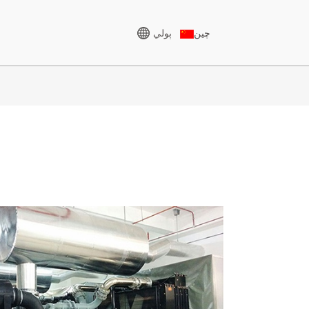
ٻولي
چين
هاءِ وولٽيج جنريٽر
سي يو سيريز 825-3438 ڪي
وي اي
پي سيريز 825-1880 KVA
ايم سيريز 1100-4000 ڪلو
وي اي
ايم ايس سيريز 715-2500