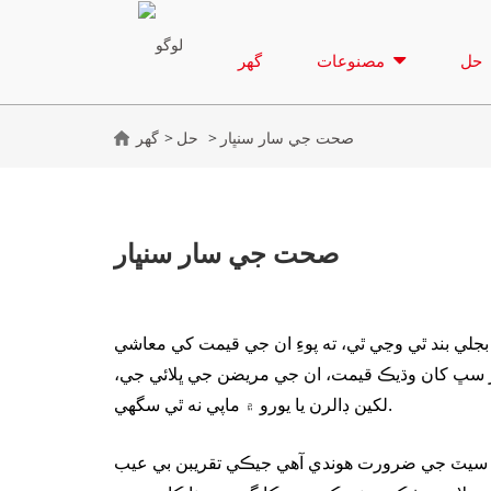
حل
مصنوعات
گھر
صحت جي سار سنڀار
حل
گھر
صحت جي سار سنڀار
جلي بند ٿي وڃي ٿي، ته پوءِ ان جي قيمت کي معاشي
ر سڀ کان وڌيڪ قيمت، ان جي مريضن جي ڀلائي جي،
لکين ڊالرن يا يورو ۾ ماپي نه ٿي سگهي.
ٽر سيٽ جي ضرورت هوندي آهي جيڪي تقريبن بي عيب