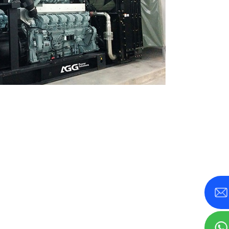
ڪي وي اي
ايس سيريز 275-880KVA
ايڇ سيريز 165-935 KVA