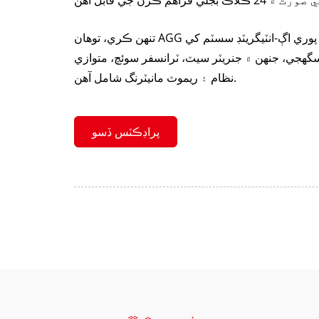
تنهن ڪري، توهان AGG پاور تي ڀروسو ڪري سگهو ٿا ته جيئن پوري اڳ-انٽيگريٽڊ سسٽم کي
هجي، جنهن ۾ جنريٽر سيٽ، ٽرانسفر سوئچ، متوازي
نظام ۽ ريموٽ مانيٽرنگ شامل آهن.
پراڊڪٽس ڏسو