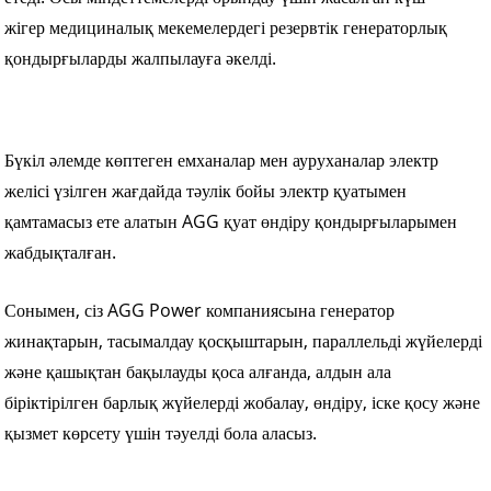
жігер медициналық мекемелердегі резервтік генераторлық
қондырғыларды жалпылауға әкелді.
Бүкіл әлемде көптеген емханалар мен ауруханалар электр
желісі үзілген жағдайда тәулік бойы электр қуатымен
қамтамасыз ете алатын AGG қуат өндіру қондырғыларымен
жабдықталған.
Сонымен, сіз AGG Power компаниясына генератор
жинақтарын, тасымалдау қосқыштарын, параллельді жүйелерді
және қашықтан бақылауды қоса алғанда, алдын ала
біріктірілген барлық жүйелерді жобалау, өндіру, іске қосу және
қызмет көрсету үшін тәуелді бола аласыз.