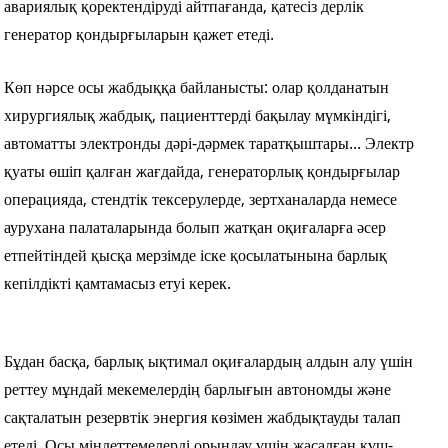
авариялық қоректендіруді айтпағанда, қатесіз дерлік
генератор қондырғыларын қажет етеді.
Көп нәрсе осы жабдыққа байланысты: олар қолданатын
хирургиялық жабдық, пациенттерді бақылау мүмкіндігі,
автоматты электронды дәрі-дәрмек таратқыштары... Электр
қуаты өшіп қалған жағдайда, генераторлық қондырғылар
операцияда, стендтік тексерулерде, зертханаларда немесе
аурухана палаталарында болып жатқан оқиғаларға әсер
етпейтіндей қысқа мерзімде іске қосылатынына барлық
кепілдікті қамтамасыз етуі керек.
Бұдан басқа, барлық ықтимал оқиғалардың алдын алу үшін
реттеу мұндай мекемелердің барлығын автономды және
сақталатын резервтік энергия көзімен жабдықтауды талап
етеді. Осы міндеттемелерді орындау үшін жасалған күш-