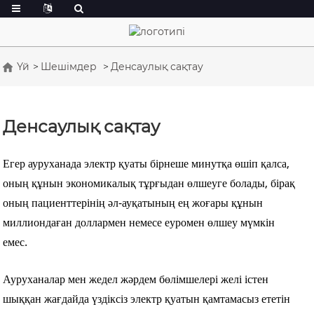
Үй
Шешімдер
Денсаулық сақтау
Денсаулық сақтау
Егер ауруханада электр қуаты бірнеше минутқа өшіп қалса,
оның құнын экономикалық тұрғыдан өлшеуге болады, бірақ
оның пациенттерінің әл-ауқатының ең жоғары құнын
миллиондаған доллармен немесе еуромен өлшеу мүмкін
емес.
Ауруханалар мен жедел жәрдем бөлімшелері желі істен
шыққан жағдайда үздіксіз электр қуатын қамтамасыз ететін