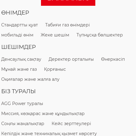
ӨНІМДЕР
Стандартты қуат
Табиғи газ өнімдері
мобильді өнім
Жеке шешім
Түпнұсқа бөлшектер
ШЕШІМДЕР
Денсаулық сақтау
Деректер орталығы
Өнеркәсіп
Мұнай және газ
Қорғаныс
Оқиғалар және жалға алу
БІЗ ТУРАЛЫ
AGG Power туралы
Миссия, көзқарас және құндылықтар
Соңғы жаңалықтар
Кейс зерттеулері
Кепілдік және техникалық қызмет көрсету