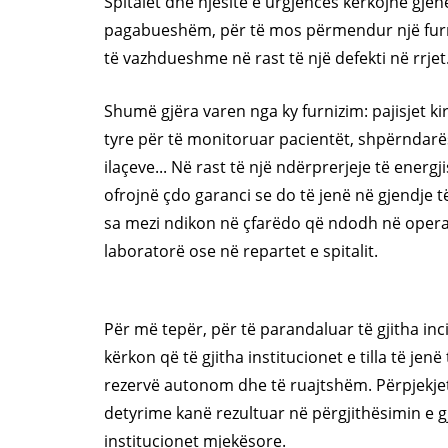
Spitalet dhe njësitë e urgjencës kërkojnë gje
pagabueshëm, për të mos përmendur një furn
të vazhdueshme në rast të një defekti në rrjet
Shumë gjëra varen nga ky furnizim: pajisjet kir
tyre për të monitoruar pacientët, shpërndarë
ilaçeve... Në rast të një ndërprerjeje të energj
ofrojnë çdo garanci se do të jenë në gjendje t
sa mezi ndikon në çfarëdo që ndodh në opera
laboratorë ose në repartet e spitalit.
Për më tepër, për të parandaluar të gjitha in
kërkon që të gjitha institucionet e tilla të jen
rezervë autonom dhe të ruajtshëm. Përpjekje
detyrime kanë rezultuar në përgjithësimin e 
institucionet mjekësore.