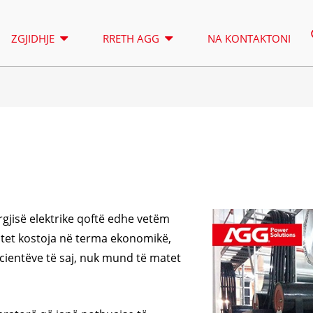
ZGJIDHJE
RRETH AGG
NA KONTAKTONI
KULLA E NDRIÇIMIT
QIRA
SERIA A 16.5-150 KVA
SERIA A 16
KONTROLL
SERIA CU 33-300 KVA
SERIA CU 2
rgjisë elektrike qoftë edhe vetëm
SERIA P 10-220 KVA
SERIA P 25
tet kostoja në terma ekonomikë,
SERIA DE 22-250 KVA
SERIA S 27
acientëve të saj, nuk mund të matet
K SEREIS 7-49 KVA
SERIA DE 2
SERIA V 94-285 KVA
SERIA H 16