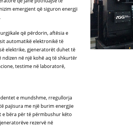
neratorë që janë pothuajse të
SERIA V 35
izim emergjent që siguron energji
.
urgjikale që përdorin, aftësia e
sit automatikë elektronikë të
isë elektrike, gjeneratorët duhet të
ë ndizen në një kohë aq të shkurtër
cione, testime në laboratorë,
cidentet e mundshme, rregullorja
ë të pajisura me një burim energjie
t e bëra për të përmbushur këto
gjeneratorëve rezervë në