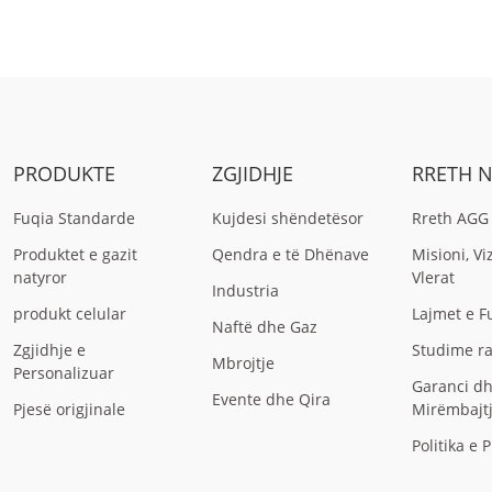
PRODUKTE
ZGJIDHJE
RRETH 
Fuqia Standarde
Kujdesi shëndetësor
Rreth AGG
Produktet e gazit
Qendra e të Dhënave
Misioni, Vi
natyror
Vlerat
Industria
produkt celular
Lajmet e F
Naftë dhe Gaz
Zgjidhje e
Studime r
Mbrojtje
Personalizuar
Garanci d
Evente dhe Qira
Pjesë origjinale
Mirëmbajt
Politika e 