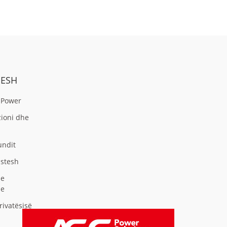
NESH
 Power
zioni dhe
undit
astesh
he
je
Privatësisë