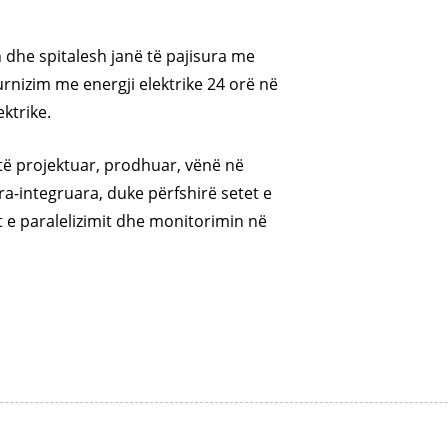
h dhe spitalesh janë të pajisura me
urnizim me energji elektrike 24 orë në
ektrike.
ë projektuar, prodhuar, vënë në
a-integruara, duke përfshirë setet e
t e paralelizimit dhe monitorimin në