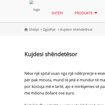
SHTËPI
PRODUKTE
Shtëpi
Zgjidhje
Kujdesi shëndetësor
Kujdesi shëndetësor
Nëse një spital vuan nga një ndërprerje e ene
për pak minuta, mund të jetë e mundur të ma
por kostoja më e lartë, ajo e mirëqenies së p
me miliona dollarë ose euro.