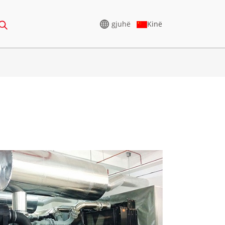
gjuhë
Kinë
GJENERATOR I TENSIONIT
TË LARTË
5-388KVA
SERIA CU 825-3438 KVA
75-850 KVA
SERIA P 825-1880 KVA
0-1100 KVA
SERIA M 1100-4000 KVA
5-880KVA
SERIA MS 715-2500 KVA
50-825 KVA
5-935 KVA