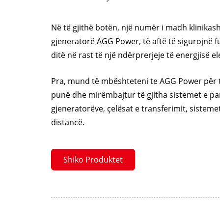
Në të gjithë botën, një numër i madh klinikas
gjeneratorë AGG Power, të aftë të sigurojnë f
ditë në rast të një ndërprerjeje të energjisë el
Pra, mund të mbështeteni te AGG Power për t
punë dhe mirëmbajtur të gjitha sistemet e par
gjeneratorëve, çelësat e transferimit, sisteme
distancë.
Shiko Produktet