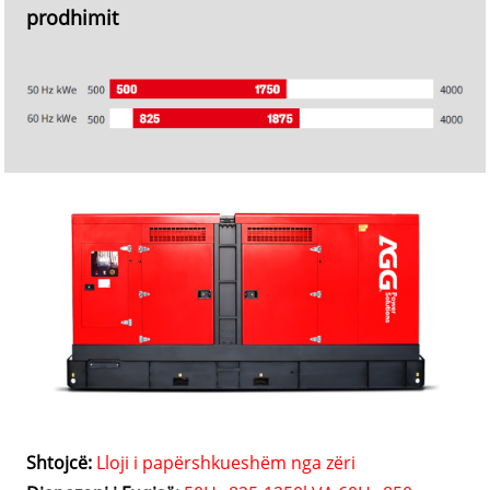
prodhimit
Shtojcë:
Lloji i papërshkueshëm nga zëri