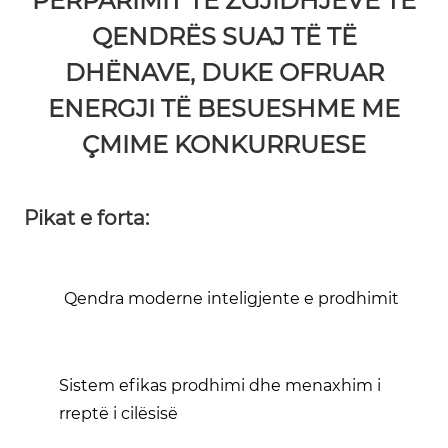
PËRPARIMIT TË ZGJIDHJEVE TË
QENDRËS SUAJ TË TË
DHËNAVE, DUKE OFRUAR
ENERGJI TË BESUESHME ME
ÇMIME KONKURRUESE
Pikat e forta:
Qendra moderne inteligjente e prodhimit
Sistem efikas prodhimi dhe menaxhim i
rreptë i cilësisë