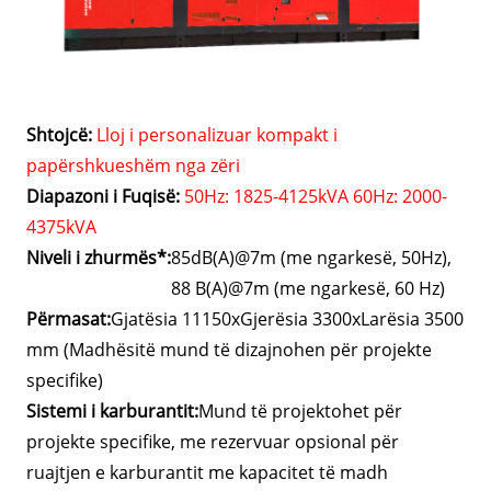
Shtojcë:
Lloj i personalizuar kompakt i
papërshkueshëm nga zëri
Diapazoni i Fuqisë:
50Hz: 1825-4125kVA 60Hz: 2000-
4375kVA
Niveli i zhurmës*:
85dB(A)@7m (me ngarkesë, 50Hz),
88 B(A)@7m (me ngarkesë, 60 Hz)
Përmasat:
Gjatësia 11150xGjerësia 3300xLarësia 3500
mm (Madhësitë mund të dizajnohen për projekte
specifike)
Sistemi i karburantit:
Mund të projektohet për
projekte specifike, me rezervuar opsional për
ruajtjen e karburantit me kapacitet të madh