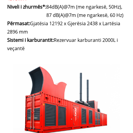
Niveli i zhurmës*:
84dB(A)@7m (me ngarkesë, 50Hz),
87 dB(A)@7m (me ngarkesë, 60 Hz)
Përmasat:
Gjatësia 12192 x Gjerësia 2438 x Lartësia
2896 mm
Sistemi i karburantit:
Rezervuar karburanti 2000L i
veçantë