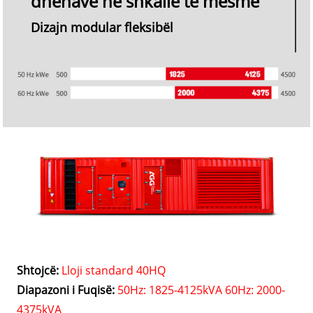
dhënave në shkallë të mesme
Dizajn modular fleksibël
Shtojcë:
Lloji standard 40HQ
Diapazoni i Fuqisë:
50Hz: 1825-4125kVA 60Hz: 2000-
4375kVA