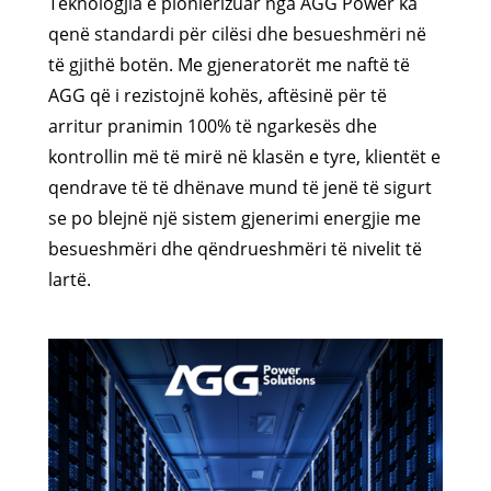
Teknologjia e pionierizuar nga AGG Power ka
qenë standardi për cilësi dhe besueshmëri në
të gjithë botën. Me gjeneratorët me naftë të
AGG që i rezistojnë kohës, aftësinë për të
arritur pranimin 100% të ngarkesës dhe
kontrollin më të mirë në klasën e tyre, klientët e
qendrave të të dhënave mund të jenë të sigurt
se po blejnë një sistem gjenerimi energjie me
besueshmëri dhe qëndrueshmëri të nivelit të
lartë.