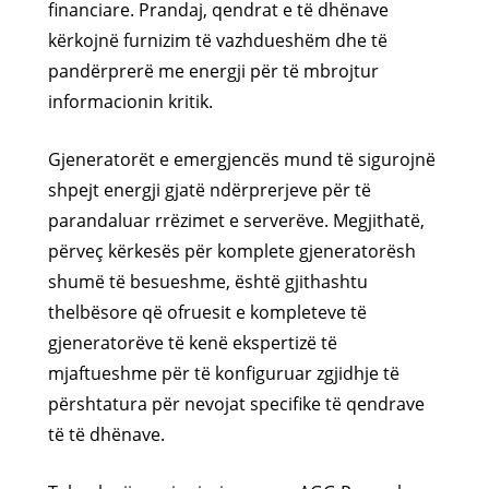
financiare. Prandaj, qendrat e të dhënave
kërkojnë furnizim të vazhdueshëm dhe të
pandërprerë me energji për të mbrojtur
informacionin kritik.
Gjeneratorët e emergjencës mund të sigurojnë
shpejt energji gjatë ndërprerjeve për të
parandaluar rrëzimet e serverëve. Megjithatë,
përveç kërkesës për komplete gjeneratorësh
shumë të besueshme, është gjithashtu
thelbësore që ofruesit e kompleteve të
gjeneratorëve të kenë ekspertizë të
mjaftueshme për të konfiguruar zgjidhje të
përshtatura për nevojat specifike të qendrave
të të dhënave.