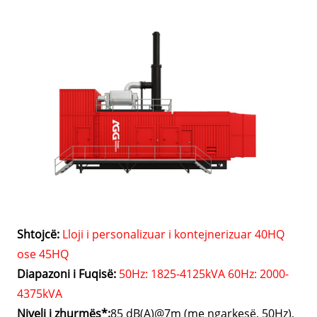
Shtojcë:
Lloji i personalizuar i kontejnerizuar 40HQ
ose 45HQ
Diapazoni i Fuqisë:
50Hz: 1825-4125kVA 60Hz: 2000-
4375kVA
Niveli i zhurmës*:
85 dB(A)@7m (me ngarkesë, 50Hz),