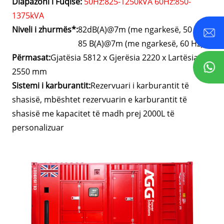
Diapazoni i Fuqisë:
50Hz:825-1250kVA 60Hz:850-
1375kVA
Niveli i zhurmës*:
82dB(A)@7m (me ngarkesë, 50 Hz),
85 B(A)@7m (me ngarkesë, 60 Hz)
Përmasat:
Gjatësia 5812 x Gjerësia 2220 x Lartësia
2550 mm
Sistemi i karburantit:
Rezervuari i karburantit të
shasisë, mbështet rezervuarin e karburantit të
shasisë me kapacitet të madh prej 2000L të
personalizuar