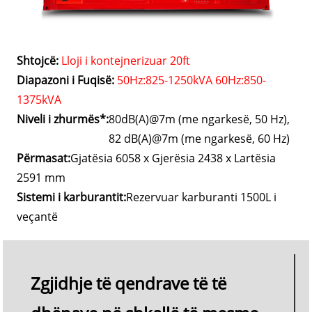
Shtojcë:
Lloji i kontejnerizuar 20ft
Diapazoni i Fuqisë:
50Hz:825-1250kVA 60Hz:850-
1375kVA
Niveli i zhurmës*:
80dB(A)@7m (me ngarkesë, 50 Hz),
82 dB(A)@7m (me ngarkesë, 60 Hz)
Përmasat:
Gjatësia 6058 x Gjerësia 2438 x Lartësia
2591 mm
Sistemi i karburantit:
Rezervuar karburanti 1500L i
veçantë
Zgjidhje të qendrave të të