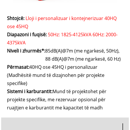
Shtojcë:
Lloji i personalizuar i kontejnerizuar 40HQ
ose 45HQ
Diapazoni i fuqisë:
50Hz: 1825-4125kVA 60Hz: 2000-
4375kVA
Niveli i zhurmës*:
85dB(A)@7m (me ngarkesë, 50Hz),
88 dB(A)@7m (me ngarkesë, 60 Hz)
Përmasat:
40HQ ose 45HQ i personalizuar
(Madhësitë mund të dizajnohen për projekte
specifike)
Sistemi i karburantit:
Mund të projektohet për
projekte specifike, me rezervuar opsional për
ruajtjen e karburantit me kapacitet të madh