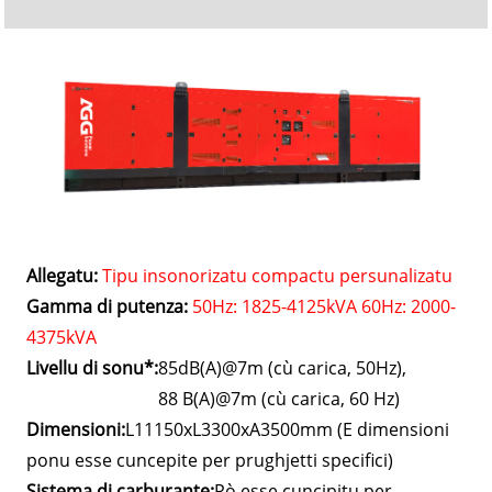
Allegatu:
Tipu insonorizatu compactu persunalizatu
Gamma di putenza:
50Hz: 1825-4125kVA 60Hz: 2000-
4375kVA
Livellu di sonu*:
85dB(A)@7m (cù carica, 50Hz),
88 B(A)@7m (cù carica, 60 Hz)
Dimensioni:
L11150xL3300xA3500mm (E dimensioni
ponu esse cuncepite per prughjetti specifici)
Sistema di carburante:
Pò esse cuncipitu per