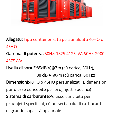
Allegatu:
Tipu cuntainerizatu persunalizatu 40HQ o
45HQ
Gamma di putenza:
50Hz: 1825-4125kVA 60Hz: 2000-
4375kVA
Livellu di sonu*:
85dB(A)@7m (cù carica, 50Hz),
88 dB(A)@7m (cù carica, 60 Hz)
Dimensioni:
40HQ o 45HQ persunalizati (E dimensioni
ponu esse cuncepite per prughjetti specifici)
Sistema di carburante:
Pò esse cuncipitu per
prughjetti specifichi, cù un serbatoiu di carburante
di grande capacità opzionale