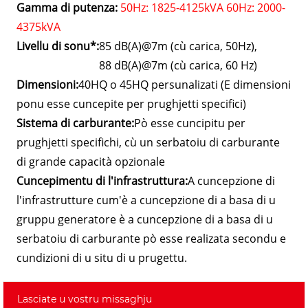
Gamma di putenza:
50Hz: 1825-4125kVA 60Hz: 2000-
4375kVA
Livellu di sonu*:
85 dB(A)@7m (cù carica, 50Hz),
88 dB(A)@7m (cù carica, 60 Hz)
Dimensioni:
40HQ o 45HQ persunalizati (E dimensioni
ponu esse cuncepite per prughjetti specifici)
Sistema di carburante:
Pò esse cuncipitu per
prughjetti specifichi, cù un serbatoiu di carburante
di grande capacità opzionale
Cuncepimentu di l'infrastruttura:
A cuncepzione di
l'infrastrutture cum'è a cuncepzione di a basa di u
gruppu generatore è a cuncepzione di a basa di u
serbatoiu di carburante pò esse realizata secondu e
cundizioni di u situ di u prugettu.
Lasciate u vostru missaghju