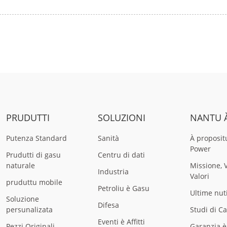
PRUDUTTI
SOLUZIONI
NANTU 
Putenza Standard
Sanità
À proposit
Power
Prudutti di gasu
Centru di dati
naturale
Missione, 
Industria
Valori
pruduttu mobile
Petroliu è Gasu
Ultime nut
Soluzione
Difesa
persunalizata
Studi di C
Eventi è Affitti
Pezzi Originali
Garanzia è