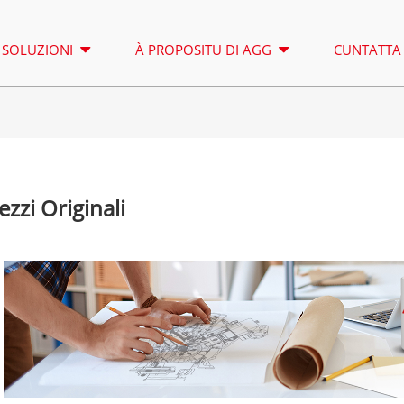
SOLUZIONI
À PROPOSITU DI AGG
CUNTATTA 
TORRE D'ILLUMINAZIONE
LOCAZIONE
ezzi Originali
SERIE A 16,5-150 KVA
SERIE A 165
CUNTROLLU
SERIE CU 33-300 KVA
SERIE CU 275
SERIE P 10-220 KVA
SERIE P 250-
SERIE DE 22-250 KVA
SERIE S 275-
Serie A 16,5-150 kVA
Serie A 165-388kVA
SERIE K 7-49 KVA
SERIE DE 250
Serie CU 33-300 kVA
Serie CU 275-850 KVA
SERIE V 94-285 KVA
SERIE H 165-