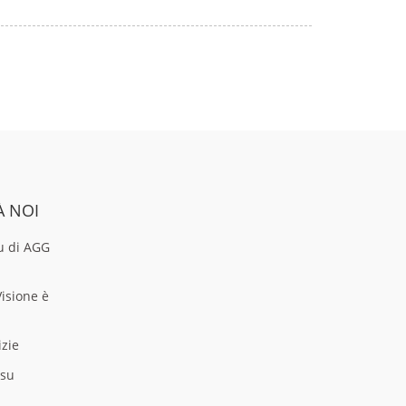
À NOI
u di AGG
Visione è
izie
asu