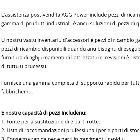
SERIE V 350-
Serie P 10-220 kVA
Serie P 250-1100 KVA
L'assistenza post-vendita AGG Power include pezzi di ricamb
gamma di prudutti industriali, è ancu suluzioni di pezzi di q
Serie DE 22-250 kVA
Serie S 275-880kVA
U nostru vastu inventariu d'accessori è pezzi di ricambio gar
Serie K 7-49 kVA
Serie DE 250-825 KVA
pezzi di ricambio dispunibili quandu anu bisognu di eseguis
furnitura di aghjurnamenti di l'attrezzature, revisioni è rist
Serie V 94-285 kVA
Serie V 350-800 kVA
di tuttu u prucessu.
Serie D 165-935 KVA
Furnisce una gamma completa di supportu rapidu per tutti 
fabbrichemu.
E nostre capacità di pezzi includenu:
1. Fonte per a sustituzione di e parti rotte;
2. Lista di raccomandazioni prufessiunali per e parti di stoc
3. Consegna rapida per e parti in muvimentu rapidu;