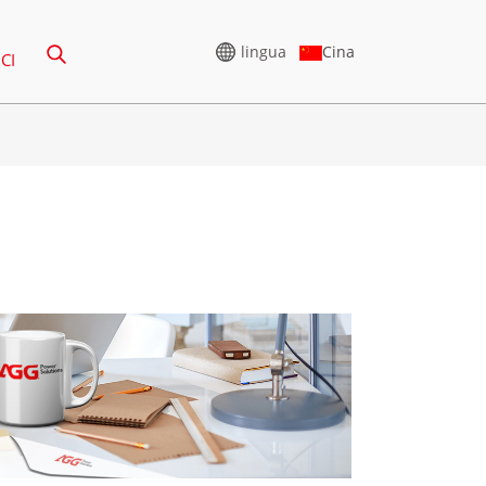
lingua
Cina
CI
GENERATORE D'ALTA
TENSIONE
-388KVA
SERIE CU 825-3438 KVA
-850 KVA
SERIE P 825-1880 KVA
1100 KVA
SERIE M 1100-4000 KVA
880KVA
SERIE MS 715-2500 KVA
Serie CU 825-3438 kVA
-825 KVA
Serie P 825-1880 kVA
935 KVA