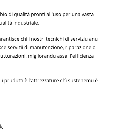
800 KVA
Serie M 1100-4000 kVA
io di qualità pronti all'uso per una vasta
ualità industriale.
Serie MS 715-2500 kVA
antisce chì i nostri tecnichi di serviziu anu
ce servizii di manutenzione, riparazione o
rutturazioni, migliorandu assai l'efficienza
i prudutti è l'attrezzature chì sustenemu è
k;